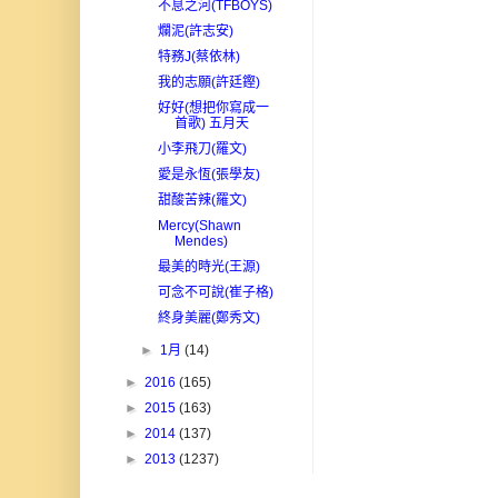
不息之河(TFBOYS)
爛泥(許志安)
特務J(蔡依林)
我的志願(許廷鏗)
好好(想把你寫成一
首歌) 五月天
小李飛刀(羅文)
愛是永恆(張學友)
甜酸苦辣(羅文)
Mercy(Shawn
Mendes)
最美的時光(王源)
可念不可說(崔子格)
終身美麗(鄭秀文)
►
1月
(14)
►
2016
(165)
►
2015
(163)
►
2014
(137)
►
2013
(1237)