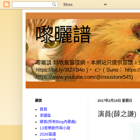
嚟曬譜
嚟曬譜 13牧童笛譜網。本網站只提供笛譜，並提供獨立書店資料
https://bit.ly/3fZXB4o )。 👉 ( Suno： https
https://www.youtube.com/@inoustore545)
網頁
2017年2月19日 星期日
首頁
演員(薛之謙)
求譜區
總頁(所有Blog內歌曲)
13音樂創作與小說
2026笛譜