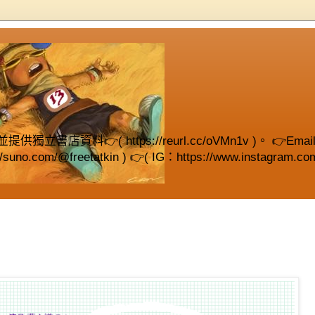
( https://reurl.cc/oVMn1v )。 👉Email (fre
://suno.com/@freetatkin ) 👉( IG：https://www.instagram.com