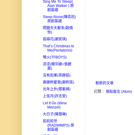
Sing Me To Sleep(
Alan Walker ) 原
創笛譜
Sleep Alone(陳奕迅)
原創笛譜
問題天天都多(歐倩
怡)
孤嶺花(謝安琪)
That’s Christmas to
Me(Pentatonix)
螢火(TFBOYS)
涼涼(楊宗緯+張碧
晨)
沒有如果(梁靜茹)
謝謝妳愛我(謝和弦)
較新的文章
光年之外(鄧紫棋)
訂閱：
張貼留言 (Atom)
上弦月(許志安)
Let It Go (Idina
Menzel)
大日子(陳慧琳)
前前前世
(RADWIMPS) 原
創笛譜