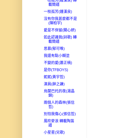
一枝孤芳(鍾漢良) 轉
載簡譜
一枝孤芳(鍾漢良)
沒有你我甚麼都不是
(陳柏宇)
愛是不保留(關心妍)
如此認識我(詩歌) 轉
載簡譜
思慕(郁可唯)
我還有點小糊塗
不變的愛(蕭正楠)
是你(TFBOYS)
妮妮(黃宇哲)
演員(薛之謙)
烏蘭巴托的夜(湯晶
錦)
兩個人的森林(張信
哲)
別怕我傷心(張信哲)
風吹麥浪 轉載陶笛
譜
小星星(兒歌)