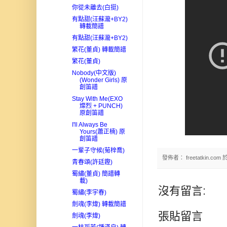
你從未離去(白挺)
有點甜(汪蘇瀧+BY2)
轉載簡譜
有點甜(汪蘇瀧+BY2)
繁花(董貞) 轉載簡譜
繁花(董貞)
Nobody(中文版)
(Wonder Girls) 原
創笛譜
Stay With Me(EXO
燦烈 + PUNCH)
原創笛譜
I'll Always Be
Yours(蕭正楠) 原
創笛譜
一輩子守候(菊梓喬)
發佈者：
freetatkin.com
青春頌(許廷鏗)
蜀繡(董貞) 簡譜轉
載)
沒有留言:
蜀繡(李宇春)
劍魂(李煒) 轉載簡譜
張貼留言
劍魂(李煒)