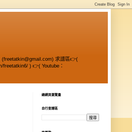
etatkin@gmail.com) 求譜區👉(
/freetatkin6/ ) 👉( Youtube：
總網頁瀏覽量
自行查譜區