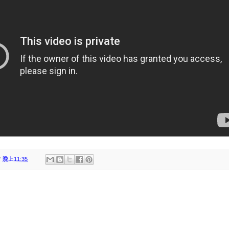
於
晚上11:35