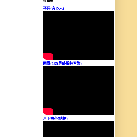
推薦歌
哥哥(有心人)
回響(13)(最終編純音樂)
月下煮茶(糖糖)