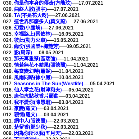
030.
你是你本身的傳奇(方皓玟)
──17.07.2021
029.
曲終人散(張宇)
──17.07.2021
028.
TA(不是花火呀)
──27.06.2021
027.
這世界那麼多人(莫文蔚)
──27.06.2021
026.
幻愛(小塵埃)
──27.06.2021
025.
幸福路上(蔡依林)
──16.05.2021
024.
彼此(動力火車)
──15.05.2021
023.
緣份(張國榮+梅艷芳)
──09.05.2021
022.
影(周深)
──08.05.2021
021.
那天再重聚(區瑞強)
──11.04.2021
020.
情若無花不結果(張德蘭)
──11.04.2021
019.
每當變幻時(薰妮)
──11.04.2021
018.
風雨同路(徐小鳳)
──10.04.2021
017.
Seasons in The Sun(Westlife)
──05.04.2021
016.
仙人掌之花(財津和夫)
──05.04.2021
015.
唐伯虎點秋香片頭曲
──03.04.2021
014.
我不愛你(陳慧珊)
──03.04.2021
013.
家變(羅文)
──03.04.2021
012.
親情(羅文)
──03.04.2021
011.
網中人(張德蘭)
──22.03.2021
010.
楚留香(鄭少秋)
──22.03.2021
009.
因為你所以我(五月天)
──22.03.2021