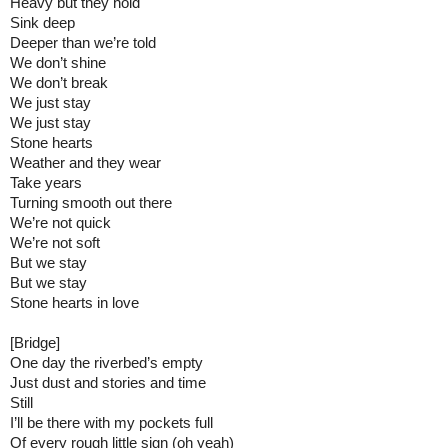
Heavy but they hold

Sink deep

Deeper than we’re told

We don’t shine

We don’t break

We just stay

We just stay

Stone hearts

Weather and they wear

Take years

Turning smooth out there

We’re not quick

We’re not soft

But we stay

But we stay

Stone hearts in love

[Bridge]

One day the riverbed’s empty

Just dust and stories and time

Still

I’ll be there with my pockets full

Of every rough little sign (oh yeah)
