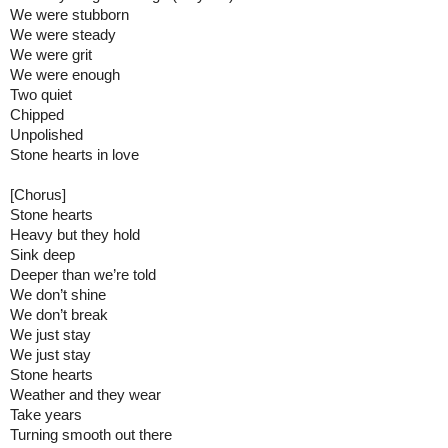
We were stubborn

We were steady

We were grit

We were enough

Two quiet

Chipped

Unpolished

Stone hearts in love

[Chorus]

Stone hearts

Heavy but they hold

Sink deep

Deeper than we’re told

We don’t shine

We don’t break

We just stay

We just stay

Stone hearts

Weather and they wear

Take years

Turning smooth out there
