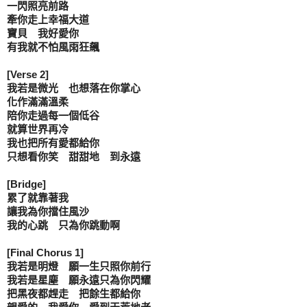
一閃照亮前路

牽你走上幸福大道

寶貝　我好愛你

有我就不怕風雨狂飆

[Verse 2]

我若是微光　也想落在你掌心

化作滿滿溫柔

陪你走過每一個低谷

就算世界再冷

我也把所有愛都給你

只想看你笑　甜甜地　到永遠

[Bridge]

累了就靠著我

讓我為你擋住風沙

我的心跳　只為你跳動啊

[Final Chorus 1]

我若是明燈　願一生只照你前行

我若是星塵　願永遠只為你閃耀

把黑夜都趕走　把餘生都給你
