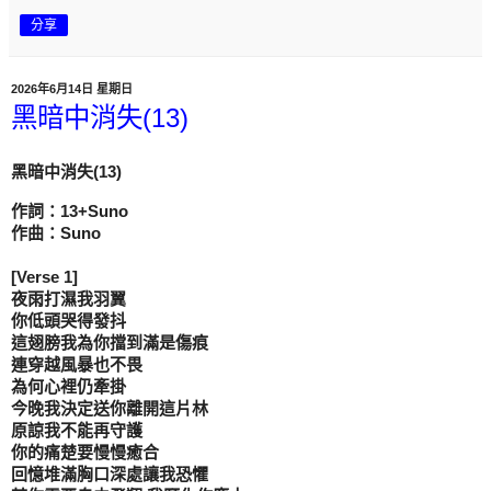
分享
2026年6月14日 星期日
黑暗中消失(13)
黑暗中消失(13)
作詞：13+Suno

作曲：Suno

[Verse 1]

夜雨打濕我羽翼

你低頭哭得發抖

這翅膀我為你擋到滿是傷痕

連穿越風暴也不畏

為何心裡仍牽掛

今晚我決定送你離開這片林

原諒我不能再守護

你的痛楚要慢慢癒合

回憶堆滿胸口深處讓我恐懼
