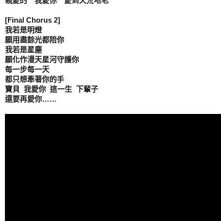
親愛的　我愛你　愛到天荒地老

[Final Chorus 2]

我若是明燈

願用盡餘光都陪你

我若是星塵

願化作漫天星河守護你

每一步每一天

都只想牽著你的手

寶貝  我愛你  這一生  下輩子

還要再愛你……