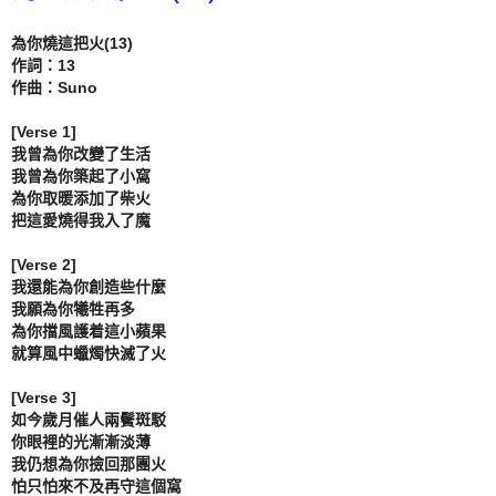
為你燒這把火(13)

作詞：13

作曲：Suno

[Verse 1]

我曾為你改變了生活

我曾為你築起了小窩

為你取暖添加了柴火

把這愛燒得我入了魔

[Verse 2]

我還能為你創造些什麼

我願為你犧牲再多

為你擋風護着這小蘋果

就算風中蠟燭快滅了火

[Verse 3]

如今歲月催人兩鬢斑駁

你眼裡的光漸漸淡薄

我仍想為你撿回那團火

怕只怕來不及再守這個窩
