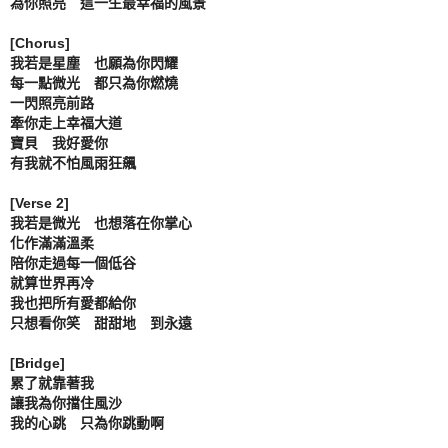
為你照亮　這一生最幸福的風景

[Chorus]

我若是星塵　也願為你閃耀

每一點微光　都只為你燃燒

一閃照亮前路

牽你走上幸福大道

寶貝　我好愛你

有我就不怕風雨狂飆

[Verse 2]

我若是微光　也想落在你掌心

化作滿滿溫柔

陪你走過每一個低谷

就算世界再冷

我也把所有愛都給你

只想看你笑　甜甜地　到永遠

[Bridge]

累了就靠著我

讓我為你擋住風沙

我的心跳　只為你跳動啊
