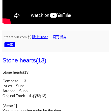
freetatkin.com
於
晚上10:37
沒有留言:
分享
Stone hearts(13)
Stone hearts(13)
Compose：13

Lyrics：Suno

Arrange：Suno

Original Track：山石盟(13)

[Verse 1]

You were skipping rocks by the river
