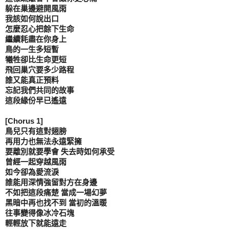
躲在巢邊避開風雨

我該如何說出口

怎麼忍心把餘下生命

繼續耗盡在你身上

鳥的一生多短暫

犧牲卻比生命更短

飛回巢穴要多少路程

誰又能真正預料

忘記我們共同的故事

這段緣份早已遙遠

[Chorus 1]

鳥兒只有這對翅膀

再用力也無法永遠緊擁

要離別就要學會 失去時如何承受

曾經一起穿越風雨

如今卻為愛流淚

誰能用深情強留對方在身邊

不如把這段痛楚 當成一場幻夢

黑暗中再也找不到 當初的溫暖

往事變得像冰冷石塊

輕輕放下就能遠走
