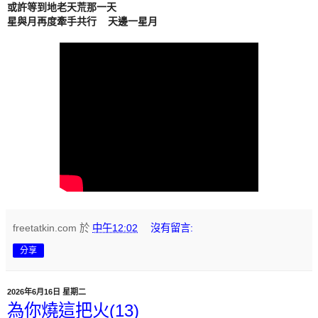
或許等到地老天荒那一天

星與月再度牽手共行    天邊一星月
freetatkin.com
於
中午12:02
沒有留言:
分享
2026年6月16日 星期二
為你燒這把火(13)