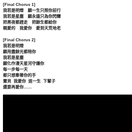
[Final Chorus 1]

我若是明燈　願一生只照你前行

我若是星塵　願永遠只為你閃耀

把黑夜都趕走　把餘生都給你

親愛的　我愛你　愛到天荒地老

[Final Chorus 2]

我若是明燈

願用盡餘光都陪你

我若是星塵

願化作漫天星河守護你

每一步每一天

都只想牽著你的手

寶貝  我愛你  這一生  下輩子

還要再愛你……