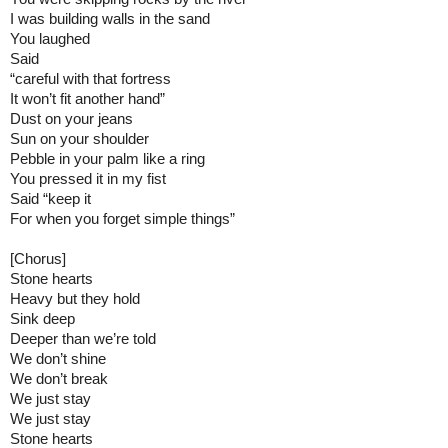
I was building walls in the sand

You laughed

Said

“careful with that fortress

It won’t fit another hand”

Dust on your jeans

Sun on your shoulder

Pebble in your palm like a ring

You pressed it in my fist

Said “keep it

For when you forget simple things”

[Chorus]

Stone hearts

Heavy but they hold

Sink deep

Deeper than we’re told

We don’t shine

We don’t break

We just stay

We just stay

Stone hearts
