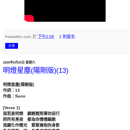
freetatkin.com
於
下午2:09
1 則留言:
分享
2026年6月20日 星期六
明燈星塵(陽剛版)(13)
明燈星塵(陽剛版)

作詞：13

作曲：Suno

[Verse 1]

我若是明燈　願輕輕照著你前行

把所有黑夜　都為你慢慢驅散

我願化作暖光　緊緊擁抱你身影
