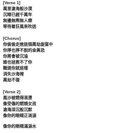
[Verse 1]

萬里滄海般沙漠

沉睡已經千萬年

無邊無際無人煙

等待着狂風來吹送

[Chorus]

你偷偷走進這個萬劫旋窩中

你掙也掙不脫的金黃恐

你將會被沉淪

誰也拯救不了你

難道你就這樣

消失沙海裡

萬劫不復

[Verse 2]

風沙被燃得滾燙

像受傷的燃燒女孩

滄海深沉般沉默

像你的眼睛正淌淚 
像你的眼睛滿淚水