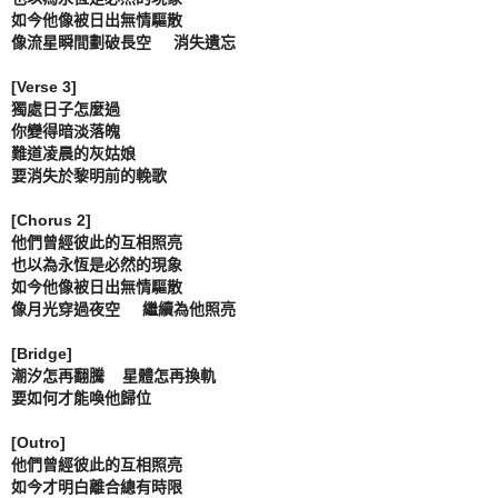
如今他像被日出無情驅散

像流星瞬間劃破長空     消失遺忘

[Verse 3]

獨處日子怎麼過

你變得暗淡落魄

難道凌晨的灰姑娘

要消失於黎明前的輓歌

[Chorus 2]

他們曾經彼此的互相照亮

也以為永恆是必然的現象

如今他像被日出無情驅散

像月光穿過夜空     繼續為他照亮

[Bridge]

潮汐怎再翻騰    星體怎再換軌

要如何才能喚他歸位

[Outro]
他們曾經彼此的互相照亮

如今才明白離合總有時限
