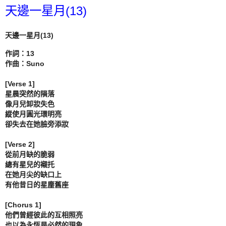
天邊一星月(13)
天邊一星月(13) 
作詞：13

作曲：Suno

[Verse 1]

星晨突然的隕落

像月兒卸妝失色

縱使月圓光環明亮

卻失去在她臉旁添妝

[Verse 2]

從前月缺的脆弱

總有星兒的襯托

在她月尖的缺口上

有他昔日的星塵舊座

[Chorus 1]

他們曾經彼此的互相照亮

也以為永恆是必然的現象
