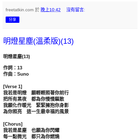
freetatkin.com
於
晚上10:42
沒有留言:
分享
明燈星塵(溫柔版)(13)
明燈星塵(13)
作詞：13

作曲：Suno

[Verse 1]

我若是明燈　願輕輕照著你前行

把所有黑夜　都為你慢慢驅散

我願化作暖光　緊緊擁抱你身影

為你照亮　這一生最幸福的風景

[Chorus]

我若是星塵　也願為你閃耀

每一點微光　都只為你燃燒
