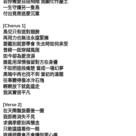
若你需要自由飛翔 我願化作塵土

一生守護另一隻鳥

付出竟是這麼沉重

[Chorus 1]

鳥兒只有這對翅膀

再用力也無法永遠緊擁

要離別就要學會 失去時如何承受

曾經一起穿越風雨

如今卻為愛流淚

誰能用深情強留對方在身邊

不如把這段痛楚 當成一場幻夢

黑暗中再也找不到 當初的溫暖

往事變得像冰冷石塊

輕輕放下就能遠走

我其實很平凡

[Verse 2]

在天際盤旋最後一圈

我即將消失不見

求偶季節別再懷念

只敢遠遠看你一眼

這樣疏離會不會讓你更心痛
