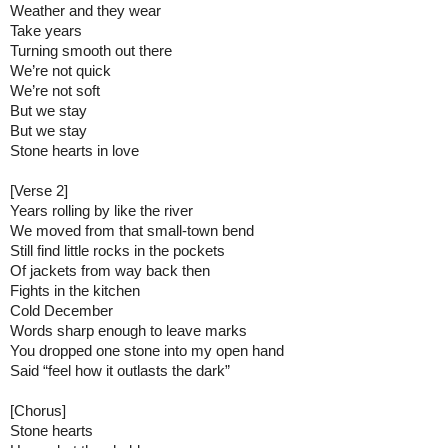
Weather and they wear

Take years

Turning smooth out there

We’re not quick

We’re not soft

But we stay

But we stay

Stone hearts in love

[Verse 2]

Years rolling by like the river

We moved from that small-town bend

Still find little rocks in the pockets

Of jackets from way back then

Fights in the kitchen

Cold December

Words sharp enough to leave marks

You dropped one stone into my open hand

Said “feel how it outlasts the dark”

[Chorus]

Stone hearts
