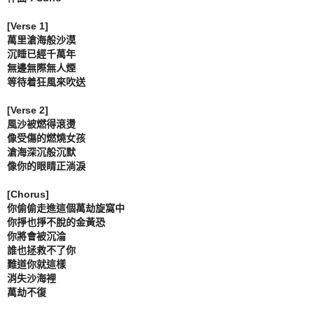
[Verse 1]

萬里滄海般沙漠

沉睡已經千萬年

無邊無際無人煙

等待着狂風來吹送

[Verse 2]

風沙被燃得滾燙

像受傷的燃燒女孩

滄海深沉般沉默

像你的眼睛正淌淚

[Chorus]

你偷偷走進這個萬劫旋窩中

你掙也掙不脫的金黃恐

你將會被沉淪

誰也拯救不了你

難道你就這樣

消失沙海裡

萬劫不復
