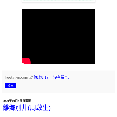
freetatkin.com
於
晚上8:17
沒有留言:
分享
2020年10月4日 星期日
離鄉別井(周啟生)