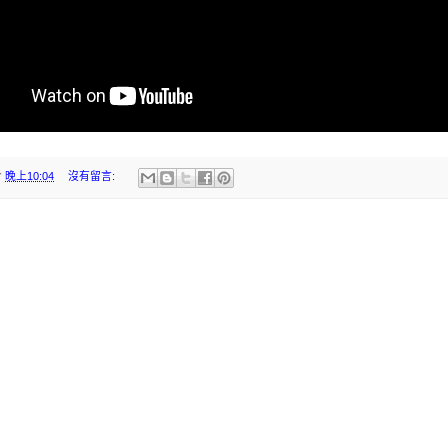
於
晚上10:04
沒有留言: