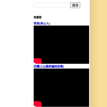
推薦歌
哥哥(有心人)
回響(13)(最終編純音樂)