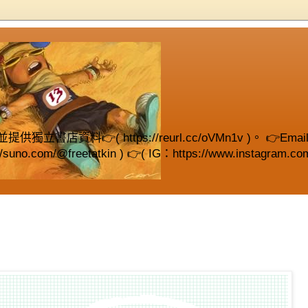
( https://reurl.cc/oVMn1v )。 👉Email (fre
://suno.com/@freetatkin ) 👉( IG：https://www.instagram.com