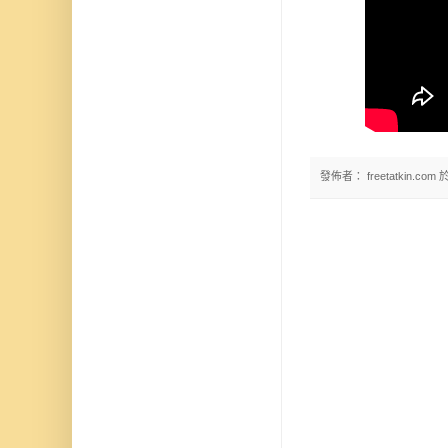
發佈者：
freetatkin.com