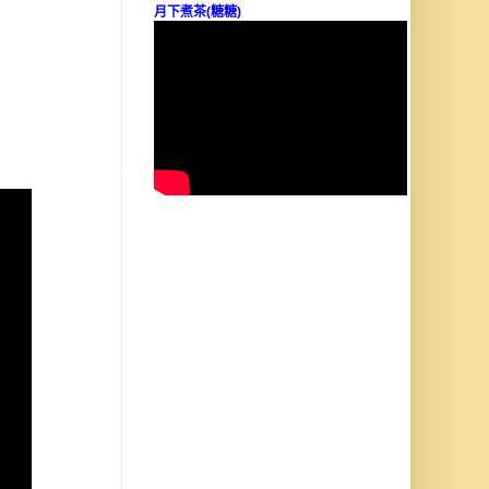
月下煮茶(糖糖)