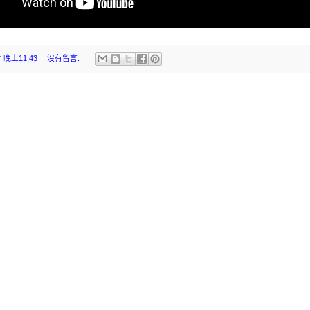
於
晚上11:43
沒有留言: