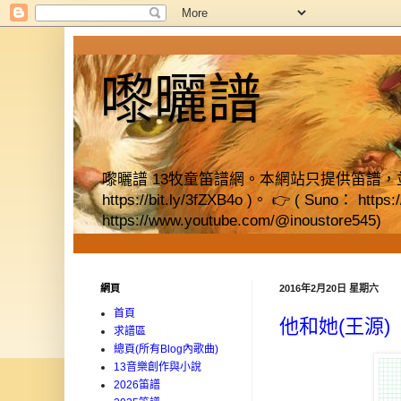
嚟曬譜
嚟曬譜 13牧童笛譜網。本網站只提供笛譜，並提供獨立書店資料
https://bit.ly/3fZXB4o )。 👉 ( Suno： https
https://www.youtube.com/@inoustore545)
網頁
2016年2月20日 星期六
首頁
他和她(王源)
求譜區
總頁(所有Blog內歌曲)
13音樂創作與小說
2026笛譜