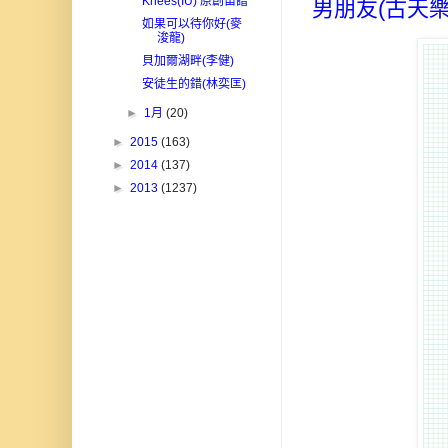
Knees(IU) 原創笛譜
男朋友(古天樂
如果可以待你好(麥
浚龍)
貝加爾湖畔(李健)
安徒生的錯(林奕匡)
►
1月
(20)
►
2015
(163)
►
2014
(137)
►
2013
(1237)