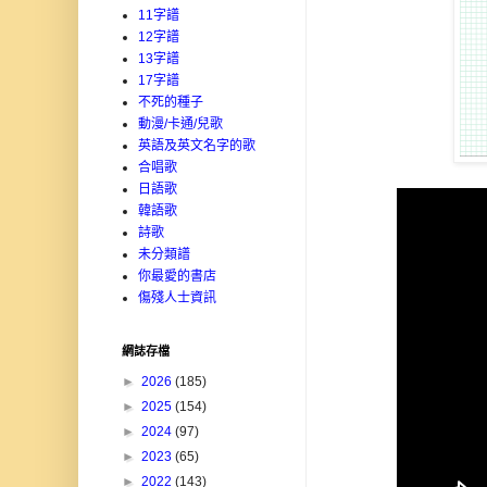
11字譜
12字譜
13字譜
17字譜
不死的種子
動漫/卡通/兒歌
英語及英文名字的歌
合唱歌
日語歌
韓語歌
詩歌
未分類譜
你最愛的書店
傷殘人士資訊
網誌存檔
►
2026
(185)
►
2025
(154)
►
2024
(97)
►
2023
(65)
►
2022
(143)