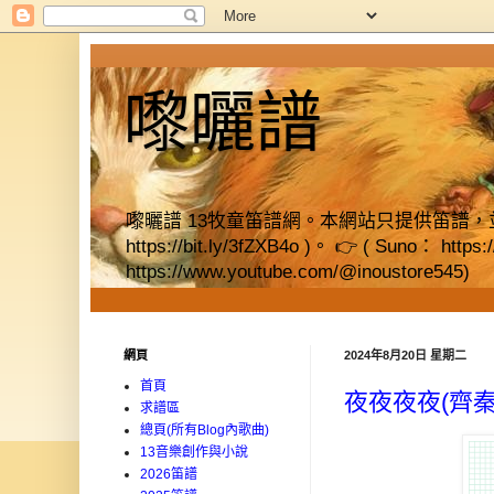
嚟曬譜
嚟曬譜 13牧童笛譜網。本網站只提供笛譜，並提供獨立書店資料
https://bit.ly/3fZXB4o )。 👉 ( Suno： https
https://www.youtube.com/@inoustore545)
網頁
2024年8月20日 星期二
首頁
夜夜夜夜(齊秦
求譜區
總頁(所有Blog內歌曲)
13音樂創作與小說
2026笛譜