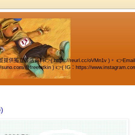
( https://reurl.cc/oVMn1v )。 👉Email (fre
://suno.com/@freetatkin ) 👉( IG：https://www.instagram.com
)