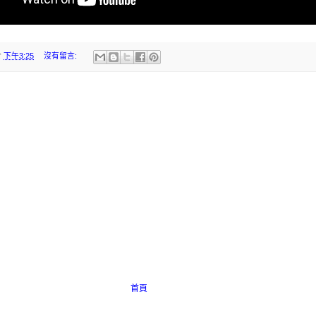
於
下午3:25
沒有留言:
首頁