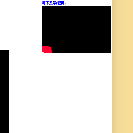
月下煮茶(糖糖)