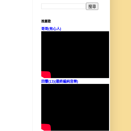
推薦歌
哥哥(有心人)
回響(13)(最終編純音樂)