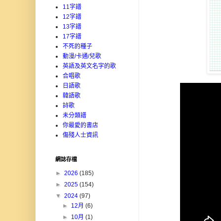
11字譜
12字譜
13字譜
17字譜
不死的種子
動漫/卡通/兒歌
英語及英文名字的歌
合唱歌
日語歌
韓語歌
詩歌
未分類譜
你最愛的書店
傷殘人士資訊
網誌存檔
►
2026
(185)
►
2025
(154)
▼
2024
(97)
►
12月
(6)
►
10月
(1)