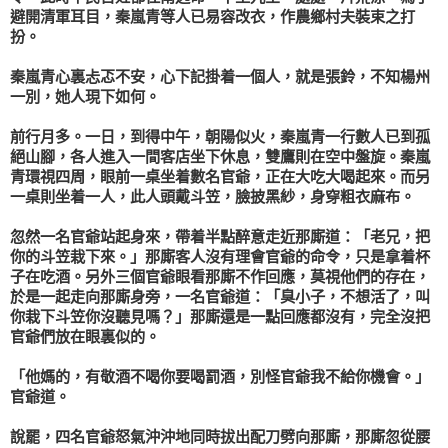
避開清軍耳目，
秦嵐青
等人已易容改衣，作農鄉村夫裝束之打
扮。
秦嵐青
心裏忐忑不安，心下記掛着一個人，就是
張鈴
，不知
楊州
一別，她人現下如何。
前行月多。一日，到得中午，朝陽似火，
秦嵐青
一行數人已到孤
絕山腳，各人進入一間客店坐下休息，雙鷹則在空中盤旋。
秦嵐
青
環視四周，眼前一桌坐着數名官爺，正在大吃大喝起來。而另
一桌則坐着一人，此人頭戴斗笠，臉披黑紗，身穿粗衣麻布。
忽然一名官爺站起身來，帶着半點醉意走近那廝道：「老兄，把
你的斗笠栽下來。」那廝客人沒有理會官爺的命令，只是拿着杯
子在吃酒。另外三個官爺眼看那廝不作回應，莫視他們的存在，
於是一起走向那廝身旁，一名官爺道：「臭小子，不想活了，叫
你栽下斗笠你沒聽見嗎？」那廝還是一點回應都沒有，完全沒把
官爺們放在眼裏似的。
「他媽的，有敬酒不喝你要喝罰酒，別怪官爺我不給你機會。」
官爺道。
說罷，四名官爺怒氣沖沖地同時拔出配刀劈向那廝，那廝忽從腰