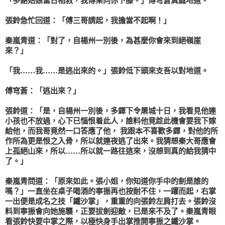
張鈴
急忙回道：「傅三哥請起，我擔當不起啊！」
秦嵐青
道：「對了，自
楊州
一別後，為甚麼你會來到絕嶺崖
來？」
「我……我……是逃出來的。」
張鈴
低下頭來支吾以對地道。
傅穹蒼
：「逃出來？」
張鈴
道：「是，自
楊州
一別後，
多鐸
下令屠城十日，我看見他連
小孩也不放過，心下已惱恨着此人，誰料他竟趁此機會要我下嫁
給他，而我哥竟然一口答應了他， 我跟本不喜歡
多鐸
，對他的所
作所為更是恨之入骨，所以就連夜逃了出來。我猜想
秦
大哥應會
上孤絕山來，所以……所以就一路往這來，沒想到真的給我猜中
了。」
秦嵐青
問道：「原來如此。
張
小姐，你知道你手中的劍是誰的
嗎？」一直坐在桌子喝酒的
寧振
再也按耐不住，一躍而起，右掌
一出便是成名之技「鐵沙掌」，重重的向
張鈴
左肩打去。
張鈴
沒
料到
寧振
會向她施襲，正要拔劍迎敵，已是來不及了。
秦嵐青
眼
看
張鈴
快要中掌之際，以極快身手出掌推開
寧振
之鐵沙掌。