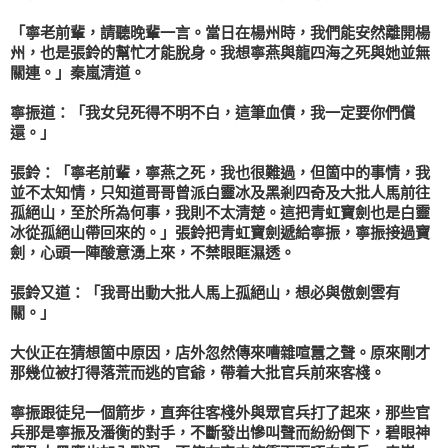
「
寧
老前輩，請聽晚輩一言。當日在
楊州
時，我們能安然離開
楊
州
，也是
張鈴
的幫忙才能脫身。我想
寧燕
與
龍四海
之死與她並無
關連。」
秦嵐清
道。
寧振
道：「我女兒死得不明不白，這筆血債，我一定要你們償
還。」
張鈴
：「
寧
老前輩，
寧燕
之死，我也很難過，但箇中的事情，我
並不太知情，只知道哥哥曾派
白靈冰
及
黑剎四奇
及大批人馬前往
孤絕山，至於所為何事，我則不太清楚。這把青虹寶劍也是
白靈
冰
從孤絕山帶回來的。」
張鈴
把青虹寶劍遞給
寧振
，
寧振
接過寶
劍，心頭一陣酸意湧上來，不禁眼眶濕透。
張鈴
又道：「我哥出動大批人馬上孤絕山，想必與
傲劍雲
有
關。」
大伙正在猜想箇中原因，店外忽然傳來嘈雜喧囂之聲。原來剛才
那幾位被打得落荒而逃的官爺，帶着大批官兵前來客棧。
寧振
跟徒兒一個箭步，直奔往客棧外與眾官兵打了起來，那些官
兵那是
寧振
及
潘衡
的對手，不斷發出慘叫聲而紛紛倒下，碧眼神