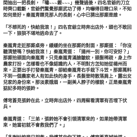
間抽出一把長劍，「嘯~~~鏗~~~」幾聲過後，四名官爺的刀立
時齊口截斷，官爺們驚覺那廝武功了得，均嚇得目瞪口呆，不知
如何是好。
秦嵐青
瞟見那人的長劍，心中已猜出那廝是誰。
「不想死的，快給我滾！」四名官爺立時奔出店外，頭也不敢回
一下，狼狽不堪地逃命去了。
秦嵐青
走近那廝桌旁，緩緩的坐在那廝的對面，那廝道：「你沒
聽清楚嗎？快給我滾！」
秦嵐青
道：「
揚州
一別，你可安好？」
那廝抬頭面向
秦嵐青
，只見
秦嵐青
滿臉皺紋，頭髮稀疏，身上作
農家打扮，怎樣看也不像認識的人，不明對方怎知她從
楊州
而
來，正要出手打發
秦嵐青
，卻給
秦嵐青
右手栽下斗笠。那廝萬料
不到一個農家老人有如此快的身手，長髮登時散落肩上，露出女
兒家的身份來。那淡素娥眉，一副美人脖子的樣貌，正是
秦嵐青
掂記多時的
張鈴
。
傅穹蒼
見
張鈴
在此，立時奔出店外，四周察看清軍有否埋下伏
兵。
秦嵐青
道：「三弟，
張鈴
她不會引領清軍來的，如果她帶清軍
來，她當初就不會救我們了。」
「多謝姑娘當日相救，我
傅
某向你下膝。」
傅穹蒼
真誠地道。