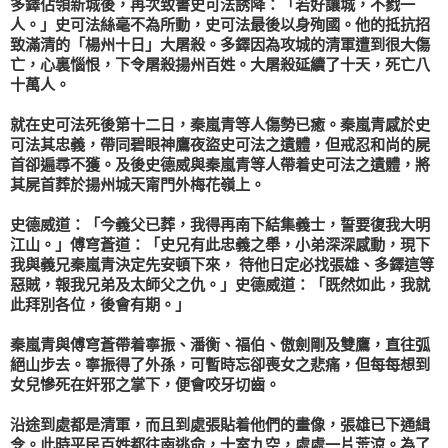
多鐸
佔領新城後，再次致書
史可法
誘降：「若好讓城，不戮一
人。」
史可法
絲毫不為所動，
史可法
最後以身殉國。他的抵抗招
致滿清的「楊州十日」大屠殺。
多鐸
因為攻城的清軍遭到很大傷
亡，心裏惱恨，下令屠殺
揚州
百姓。大屠殺延續了十天，死亡八
十萬人。
就在
史可法
死後第十二日，
秦嵐青
等人傷勢已癒。
秦嵐青
感於史
可法其忠義，帶同碧眼神鷹夜盜
史可法
之遺體，但
戒忍
和尚的屍
首卻遍尋不獲。及後
史德威
與
秦嵐青
等人帶着
史可法
之遺體，將
其屍首葬於揚州城天甯門外梅花嶺上。
史德威
道：「今義父已葬，我得再南下結集義士，誓要復我大明
江山。」
傅穹蒼
道：「史兄有此忠義之舉，小弟深深感動，現下
我與義兄
秦嵐青
決定先安頓下來， 待他日定必找
張雄
、
多鐸
這等
惡賊，報我兄弟及太師父之仇。」
史德威
道：「既然如此，我就
此拜別各位，後會有期。」
秦嵐青
與
傅穹蒼
帶着
寧振
、
潘衡
、
福伯
、
傲劍剛
及
雙鷹
，直往弧
絕山步去。
寧振
得了外孫，可暫時忘卻喪女之悲痛，但每每想到
女兒慘死在奸邪之掌下，便會咬牙切齒。
沿途到處都是清軍，而且到處張貼着他們的畫像，
張雄
已下通緝
令。此時平民百姓都往南逃命，十室九空，處處一片荒涼。為了