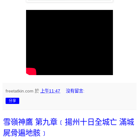
freetatkin.com
於
上午11:47
沒有留言:
分享
雪嶺神鷹 第九章﹝揚州十日全城亡 滿城
屍骨遍地骸﹞