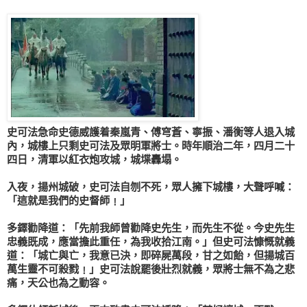
史可法
急命
史德威
護着
秦嵐青
、
傅穹蒼
、
寧振
、
潘衡
等人退入城
內，城樓上只剩
史可法
及眾明軍將士。時年
順治
二年，四月二十
四日，清軍以紅衣炮攻城，城堞轟塌。
入夜，揚州城破，
史可法
自刎不死，眾人擁下城樓，大聲呼喊：
「這就是我們的
史
督師﹗」
多鐸
勸降道：「先前我師曾勸降
史
先生，而先生不從。今
史
先生
忠義既成，應當擔此重任，為我收拾江南。」但
史可法
慷慨就義
道：「城亡與亡，我意已決，即碎屍萬段，甘之如飴，但揚城百
萬生靈不可殺戮﹗」
史可法
說罷後壯烈就義，眾將士無不為之悲
痛，天公也為之動容。