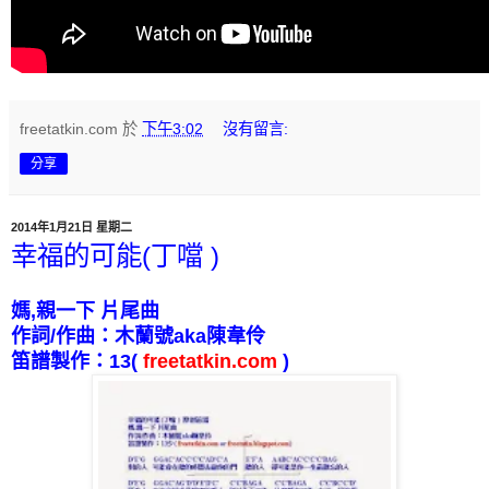
freetatkin.com
於
下午3:02
沒有留言:
分享
2014年1月21日 星期二
幸福的可能(丁噹 )
媽
,
親一下
片尾曲
作詞
/
作曲：木蘭號
aka
陳韋伶
笛譜製作：
13
(
freetatkin.com
)