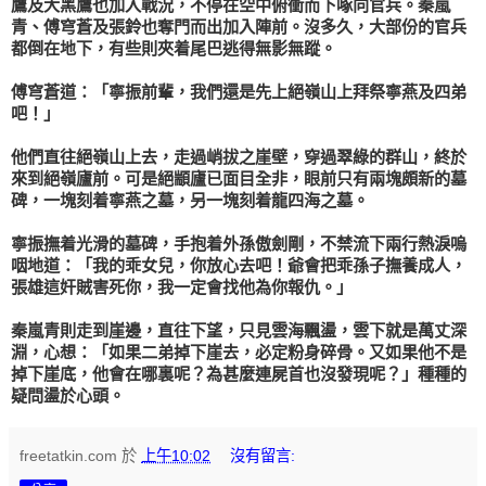
鷹及大黑鷹也加入戰況，不停在空中俯衝而下啄向官兵。
秦嵐
青
、
傅穹蒼
及
張鈴
也奪門而出加入陣前。沒多久，大部份的官兵
都倒在地下，有些則夾着尾巴逃得無影無蹤。
傅穹蒼
道：「
寧振
前輩，我們還是先上絕嶺山上拜祭
寧燕
及四弟
吧！」
他們直往絕嶺山上去，走過峭拔之崖壁，穿過翠綠的群山，終於
來到絕嶺廬前。可是絕顓廬已面目全非，眼前只有兩塊頗新的墓
碑，一塊刻着
寧燕
之墓，另一塊刻着
龍四海
之墓。
寧振
撫着光滑的墓碑，手抱着外孫
傲劍剛
，不禁流下兩行熱淚嗚
咽地道：「我的乖女兒，你放心去吧！爺會把乖孫子撫養成人，
張雄
這奸賊害死你，我一定會找他為你報仇。」
秦嵐青
則走到崖邊，直往下望，只見雲海飄盪，雲下就是萬丈深
淵，心想：「如果二弟掉下崖去，必定粉身碎骨。又如果他不是
掉下崖底，他會在哪裏呢？為甚麼連屍首也沒發現呢？」種種的
疑問盪於心頭。
freetatkin.com
於
上午10:02
沒有留言: