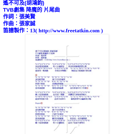
遙不可及
(
胡鴻鈞
)
TVB
劇集
降魔的
片尾曲
作詞：張美賢
作曲：張家誠
笛譜製作：
13
( http://www.freetatkin.com )