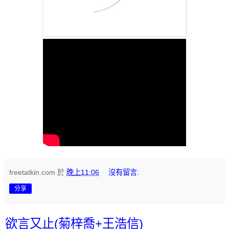
freetatkin.com
於
晚上11:06
沒有留言:
分享
欲言又止(菊梓喬+王浩信)