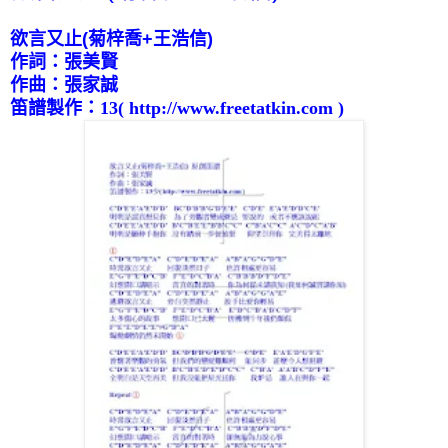
欲言又止
(
菊梓喬
+
王浩信
)
作詞：張美賢
作曲：張家誠
笛譜製作：
13
( http://www.freetatkin.com )