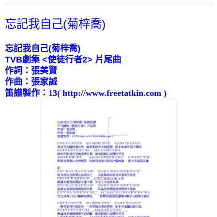
忘記我自己(菊梓喬)
忘記我自己
(
菊梓喬
)
TVB
劇集
<
使徒行者
2>
片尾曲
作詞：張美賢
作曲：張家誠
笛譜
製作
：
13
( http://www.freetatkin.com )