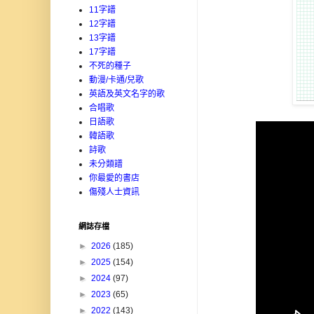
11字譜
12字譜
13字譜
17字譜
不死的種子
動漫/卡通/兒歌
英語及英文名字的歌
合唱歌
日語歌
韓語歌
詩歌
未分類譜
你最愛的書店
傷殘人士資訊
網誌存檔
►
2026
(185)
►
2025
(154)
►
2024
(97)
►
2023
(65)
►
2022
(143)