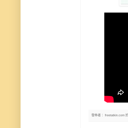
發佈者：
freetatkin.com