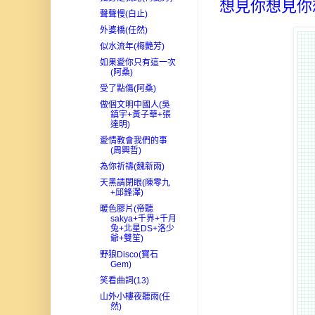
想見你想見你
聲聲慢(白止)
外婆橋(任然)
似水流年(梅艷芳)
如果愛你只有這一次
(阿桑)
受了點傷(阿桑)
做個文明中國人(吳
鎮宇+黃子華+張
達明)
愛情教會我們的事
(周興哲)
為你祈禱(魏新雨)
天黑請閉眼(陳零九
+邱鋒澤)
暖色膠片(帝聽
sakya+千界+千月
兔+北星DS+洛少
爺+雙笙)
野狼Disco(寶石
Gem)
笑看曲詞(13)
山外小樓夜聽雨(任
然)