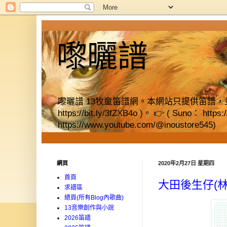
嚟曬譜
嚟曬譜 13牧童笛譜網。本網站只提供笛譜，並提供獨立書店資料
https://bit.ly/3fZXB4o )。 👉 ( Suno： https
https://www.youtube.com/@inoustore545)
網頁
2020年2月27日 星期四
首頁
大田後生仔(林
求譜區
總頁(所有Blog內歌曲)
13音樂創作與小說
2026笛譜