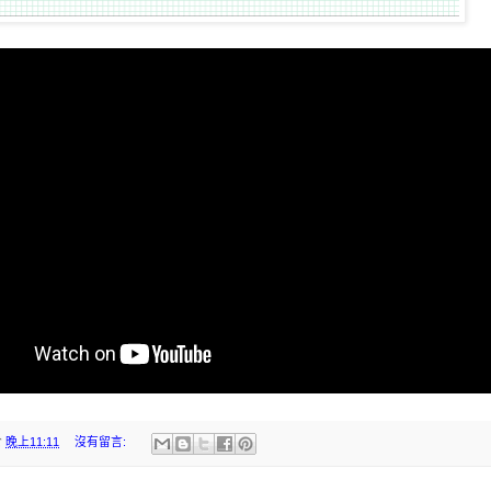
於
晚上11:11
沒有留言: