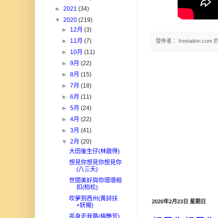
►
2021
(34)
▼
2020
(219)
►
12月
(3)
►
11月
(7)
發佈者：
freetatkin.com
►
10月
(11)
►
9月
(22)
►
8月
(15)
►
7月
(18)
►
6月
(11)
►
5月
(24)
►
4月
(22)
►
3月
(41)
▼
2月
(20)
大田後生仔(林啟得)
想見你想見你想見你
(八三夭)
世間美好與你環環相
扣(柏松)
吹夢到西州(黃詩扶
2020年2月23日 星期日
+妖楊)
孤身走我路(梅艷芳)