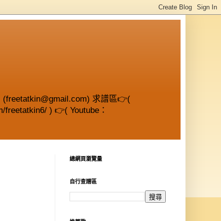
etatkin@gmail.com) 求譜區👉(
/freetatkin6/ ) 👉( Youtube：
總網頁瀏覽量
自行查譜區