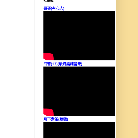
推薦歌
哥哥(有心人)
回響(13)(最終編純音樂)
月下煮茶(糖糖)