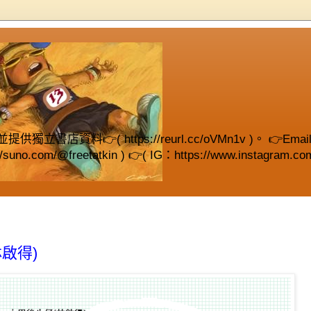
( https://reurl.cc/oVMn1v )。 👉Email (fre
://suno.com/@freetatkin ) 👉( IG：https://www.instagram.com
啟得)