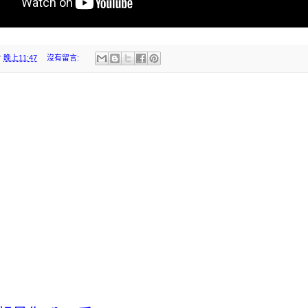
於
晚上11:47
沒有留言: