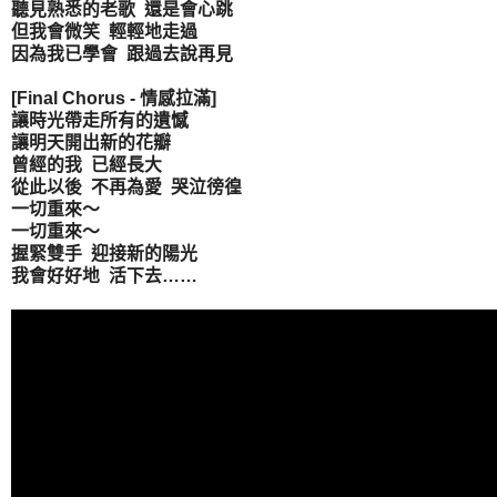
聽見熟悉的老歌 還是會心跳
但我會微笑 輕輕地走過
因為我已學會 跟過去說再見
[Final Chorus - 情感拉滿]
讓時光帶走所有的遺憾
讓明天開出新的花瓣
曾經的我 已經長大
從此以後 不再為愛 哭泣徬徨
一切重來～
一切重來～
握緊雙手 迎接新的陽光
我會好好地 活下去……