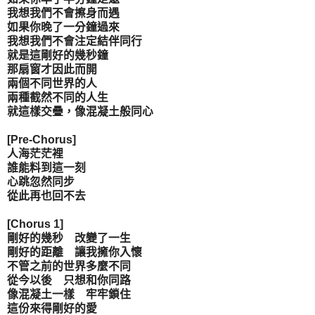
我想我們不會擦身而遇
如果你晚了一分鐘過來
我想我們不會注定結伴同行
就是這剛好的幾秒鐘
那扇窗才因此而開
兩個不同世界的人
兩種截然不同的人生
就這樣交疊，像混凝土般同心
[Pre-Chorus]
人海茫茫裡
誰能料到這一刻
心跳忽然同步
從此再也回不去
[Chorus 1]
剛好的幾秒 改變了一生
剛好的距離 讓我擁你入懷
不管之前的世界多麼不同
從今以後 只想和你同路
像混凝土一樣 牢牢鎖住
這份來得剛好的愛