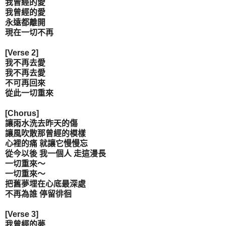
我曾經的愛
我曾經的愛
永遠都離開
現在一切不再
[Verse 2]
我不再去愛
我不再去愛
不可再回來
從此一切重來
[Chorus]
讓雨水洗去昨天的傷
讓風吹散那曾經的模樣
心裡的痛 就讓它慢慢忘
從今以後 我一個人 走這漫長
一切重來～
一切重來～
把舊夢埋在心底最深處
不再為誰 停留徘徊
[Verse 3]
我曾經的夢