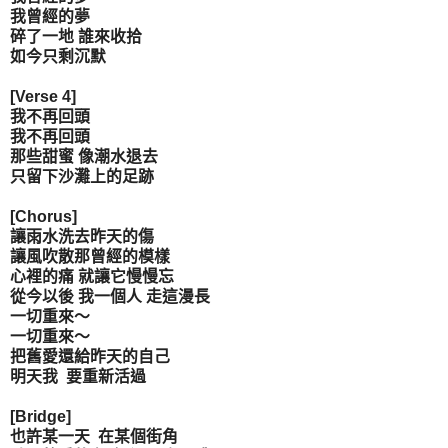
我曾經的夢
碎了一地 誰來收拾
如今只剩沉默
[Verse 4]
我不再回頭
我不再回頭
那些甜蜜 像潮水退去
只留下沙灘上的足跡
[Chorus]
讓雨水洗去昨天的傷
讓風吹散那曾經的模樣
心裡的痛 就讓它慢慢忘
從今以後 我一個人 走這漫長
一切重來～
一切重來～
把舊愛還給昨天的自己
明天我 要重新活過
[Bridge]
也許某一天 在某個街角