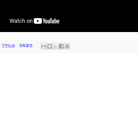
於
下午5:16
沒有留言: