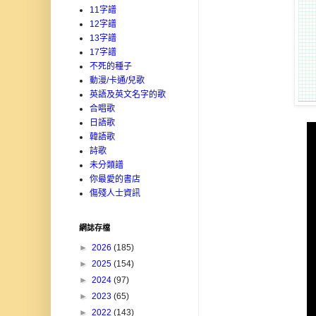
11字譜
12字譜
13字譜
17字譜
不死的種子
動漫/卡通/兒歌
英語及英文名字的歌
合唱歌
日語歌
韓語歌
詩歌
未分類譜
你最愛的書店
傷殘人士資訊
網誌存檔
►
2026
(185)
►
2025
(154)
►
2024
(97)
►
2023
(65)
►
2022
(143)