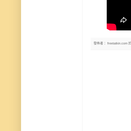
發佈者：
freetatkin.com