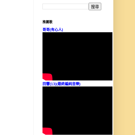
推薦歌
哥哥(有心人)
回響(13)(最終編純音樂)