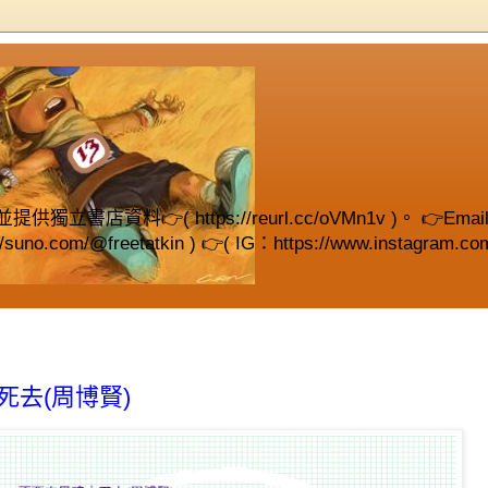
( https://reurl.cc/oVMn1v )。 👉Email (fre
://suno.com/@freetatkin ) 👉( IG：https://www.instagram.com
死去(周博賢)