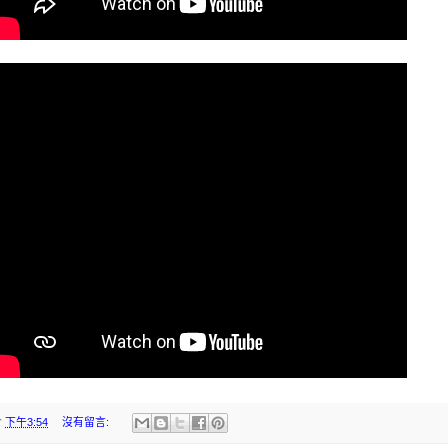
於
下午3:54
沒有留言: