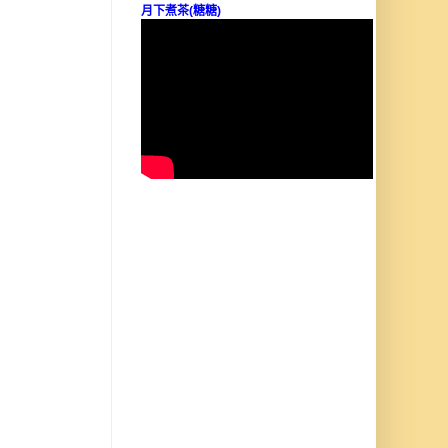
月下煮茶(糖糖)