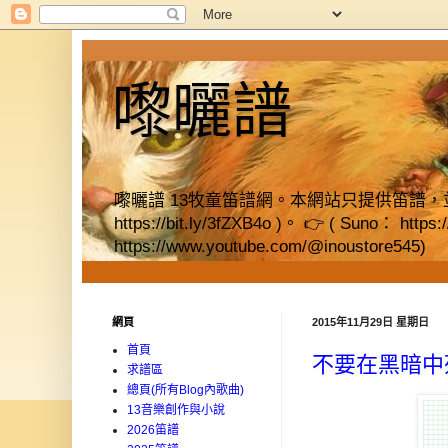
嚟曬譜
嚟曬譜 13牧童笛譜網。本網站只提供笛譜，並提供獨立書店資料
https://bit.ly/3fZXB4o )。 👉 ( Suno： https
https://www.youtube.com/@inoustore545)
網頁
2015年11月29日 星期日
首頁
不要在黑暗中
求譜區
總頁(所有Blog內歌曲)
13音樂創作與小說
2026笛譜