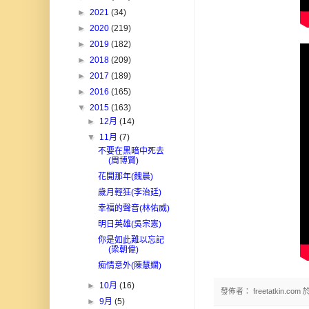
►
2021
(34)
►
2020
(219)
►
2019
(182)
►
2018
(209)
►
2017
(189)
►
2016
(165)
▼
2015
(163)
►
12月
(14)
▼
11月
(7)
不要在黑暗中死去
(周博賢)
花開那年(魏晨)
歲月輕狂(李治廷)
幸福的聲音(林佑威)
明日英雄(吳宗憲)
你是如此難以忘記
(梁朝偉)
痴情意外(陳慧嫻)
►
10月
(16)
發佈者：
freetatkin.com
►
9月
(5)