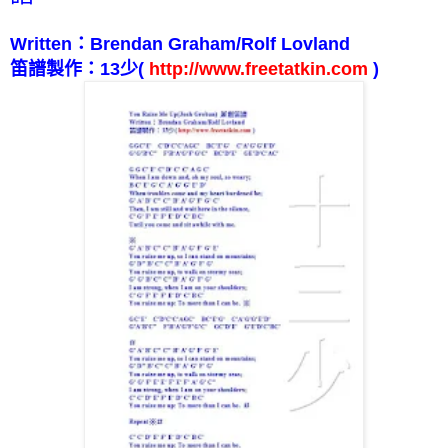
Written
：
Brendan Graham/Rolf Lovland
笛譜製作：
13
少
(
http://www.freetatkin.com
)