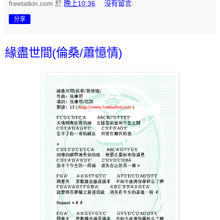
freetatkin.com
於
晚上10:36
沒有留言:
分享
緣盡世間(倫桑/蕭憶情)