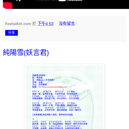
freetatkin.com
於
下午4:53
沒有留言:
分享
純陽雪(妖言君)