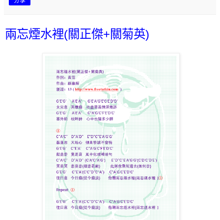
分享
兩忘煙水裡(關正傑+關菊英)