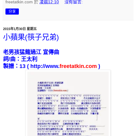
freetatkin.com
於
凌晨12:10
沒有留言:
分享
2015年1月30日 星期五
小蘋果(筷子兄弟)
老男孩猛龍過江
宣傳曲
詞
/
曲：王太利
製
譜：
13
( http://www.
freetatkin.com
)