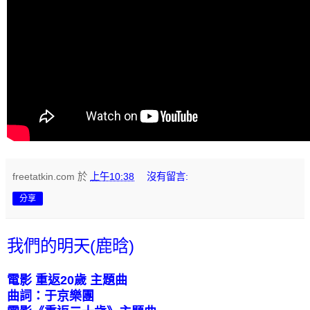
freetatkin.com
於
上午10:38
沒有留言:
分享
我們的明天(鹿晗)
電影
重返
20
歲
主題曲
曲詞：于京樂團