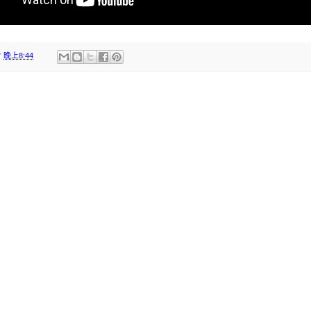
於
晚上8:44