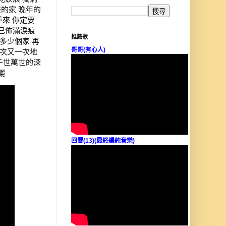
暖的家 晚年的
重來 你定要
上已佈滿淚痕
推薦歌
了多少個家 再
哥哥(有心人)
一次又一次地
千世萬世的深
曬
回響(13)(最終編純音樂)