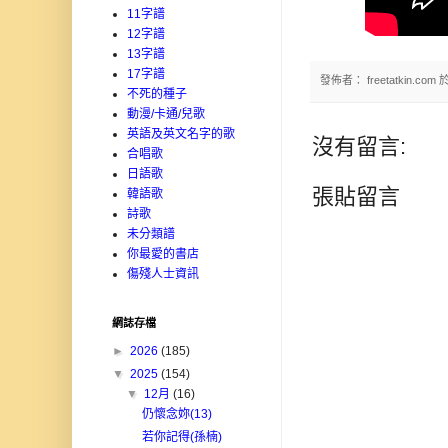
11字譜
12字譜
13字譜
17字譜
發佈者：
freetatkin.com
不死的種子
動漫/卡通/兒歌
英語及英文名字的歌
沒有留言:
合唱歌
日語歌
張貼留言
韓語歌
詩歌
未分類譜
你最愛的書店
傷殘人士資訊
網誌存檔
►
2026
(185)
▼
2025
(154)
▼
12月
(16)
仍懷念妳(13)
若你記得(孫楠)