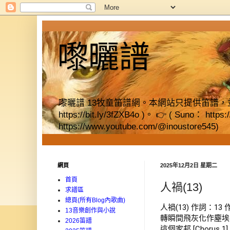
嚟曬譜
嚟曬譜 13牧童笛譜網。本網站只提供笛譜，並提供獨立書店資料
https://bit.ly/3fZXB4o )。 👉 ( Suno： https
https://www.youtube.com/@inoustore545)
網頁
2025年12月2日 星期二
首頁
人禍(13)
求譜區
總頁(所有Blog內歌曲)
人禍(13) 作詞：13
13音樂創作與小說
轉瞬間飛灰化作塵埃 
2026笛譜
這個家邦 [Chor