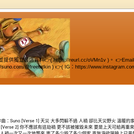
( https://reurl.cc/oVMn1v )。 👉Email (fre
://suno.com/@freetatkin ) 👉( IG：https://www.instagram.com
 作曲：Suno [Verse 1] 天災 大多閃躲不過 人禍 卻比天災野火 溫暖
[Verse 2] 你不應該有這劫禍 更不該被摧毀未來 要是上天可給再重
us 1] 人禍一次又一次地襲來 害了多少毀了多少個家 再無淚欲哭臉上已風