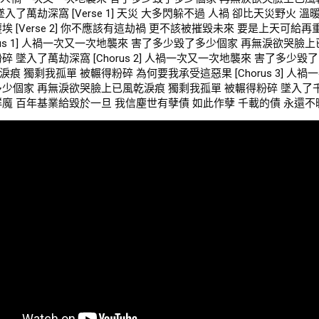
入了萬劫深窩 [Verse 1] 天災 大多閃躲不過 人禍 卻比天災野火 溫
 [Verse 2] 你不應該有這劫禍 更不該被摧毀未來 要是上天可給再
orus 1] 人禍一次又一次地襲來 害了多少毀了多少個家 再無淚欲哭臉
 墜入了萬劫深窩 [Chorus 2] 人禍一次又一次地襲來 害了多少毀
痕 獨剩我孤單 被輾得粉碎 為何要我承受這惡果 [Chorus 3] 人禍
多少個家 再無淚欲哭臉上已風乾淚痕 獨剩我孤單 被輾得粉碎 墜入了
魔 百年基業給毀於一旦 我信塵世有孽債 如此作孽 千載的債 永還不