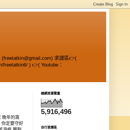
etatkin@gmail.com) 求譜區👉(
/freetatkin6/ ) 👉( Youtube：
總網頁瀏覽量
5,916,496
的家 晚年的窩
來 你定要守好
自行查譜區
乾淚痕 獨剩