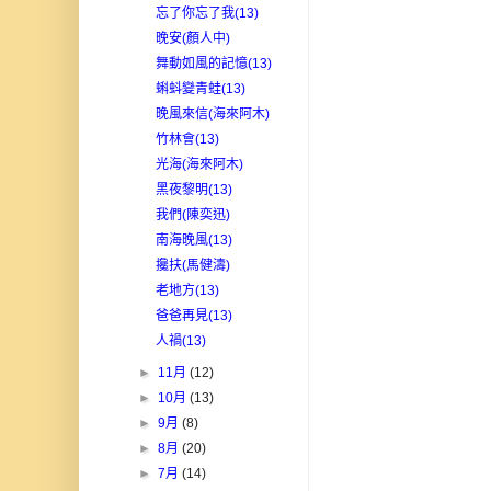
忘了你忘了我(13)
晚安(顏人中)
舞動如風的記憶(13)
蝌蚪變青蛙(13)
晚風來信(海來阿木)
竹林會(13)
光海(海來阿木)
黑夜黎明(13)
我們(陳奕迅)
南海晚風(13)
攙扶(馬健濤)
老地方(13)
爸爸再見(13)
人禍(13)
►
11月
(12)
►
10月
(13)
►
9月
(8)
►
8月
(20)
►
7月
(14)