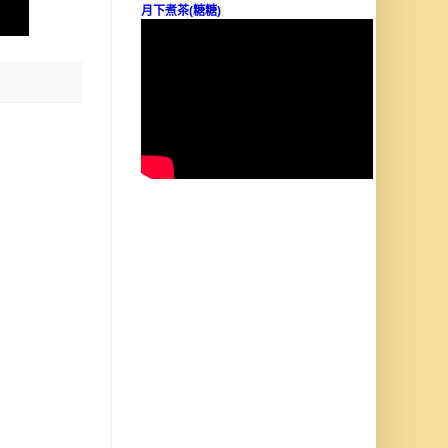
月下煮茶(糖糖)