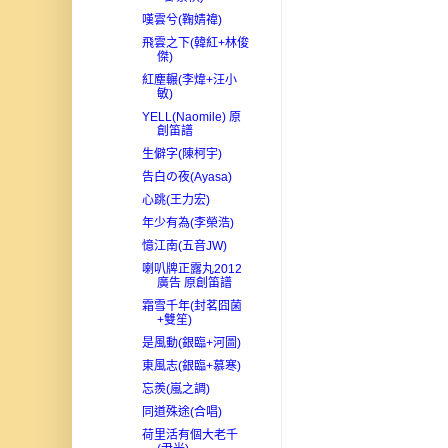
嘆雲兮(鞠婧禕)
飛雲之下(韓紅+林俊
傑)
紅塵輾(李煒+汪小
敏)
YELL(Naomile) 原
創笛譜
生僻字(陳柯宇)
告白の夜(Ayasa)
心跳(王力宏)
年少有為(李榮浩)
憶江南(五音JW)
喇叭牌正露丸2012
廣告 原創笛譜
霜雪千年(封茗囧菌
+雙笙)
是風動(銀臨+河圖)
東風志(銀臨+慕寒)
忘羨(嵐之調)
同道殊途(合唱)
荷里活有個大老千