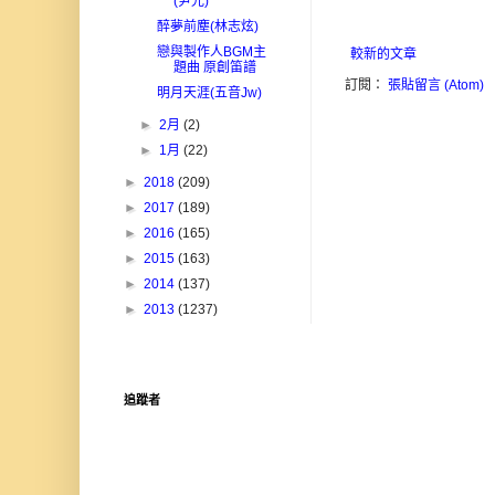
(尹光)
醉夢前塵(林志炫)
戀與製作人BGM主
較新的文章
題曲 原創笛譜
訂閱：
張貼留言 (Atom)
明月天涯(五音Jw)
►
2月
(2)
►
1月
(22)
►
2018
(209)
►
2017
(189)
►
2016
(165)
►
2015
(163)
►
2014
(137)
►
2013
(1237)
追蹤者