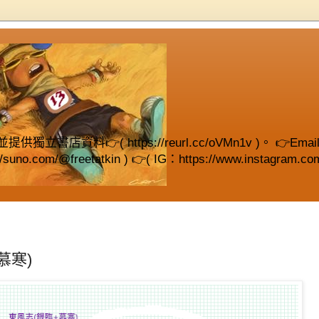
( https://reurl.cc/oVMn1v )。 👉Email (fre
://suno.com/@freetatkin ) 👉( IG：https://www.instagram.com
慕寒)