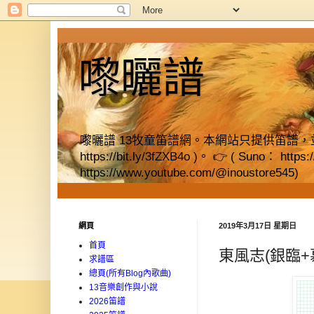
嚟曬譜
嚟曬譜 13牧童笛譜網。本網站只提供笛譜，並提供獨立書店資料
https://bit.ly/3fZXB4o )。 👉 ( Suno： https
https://www.youtube.com/@inoustore545)
網頁
2019年3月17日 星期日
首頁
東風志(銀臨+
求譜區
總頁(所有Blog內歌曲)
13音樂創作與小說
2026笛譜