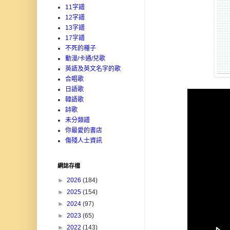
11字譜
12字譜
13字譜
17字譜
不死的種子
動漫/卡通/兒歌
英語及英文名字的歌
合唱歌
日語歌
韓語歌
詩歌
未分類譜
你最愛的書店
傷殘人士資訊
網誌存檔
►
2026
(184)
►
2025
(154)
►
2024
(97)
►
2023
(65)
►
2022
(143)