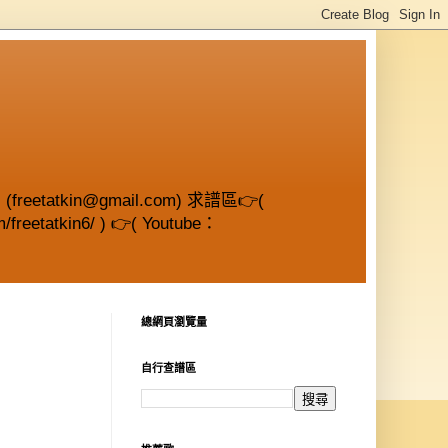
etatkin@gmail.com) 求譜區👉(
/freetatkin6/ ) 👉( Youtube：
總網頁瀏覽量
自行查譜區