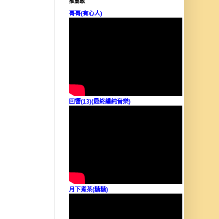
推薦歌
哥哥(有心人)
回響(13)(最終編純音樂)
月下煮茶(糖糖)