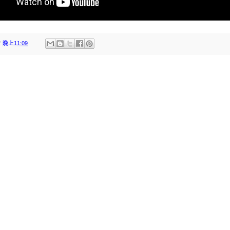
於
晚上11:09