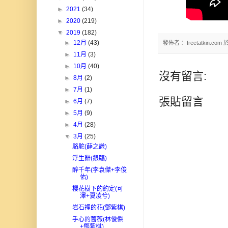
►
2021
(34)
►
2020
(219)
▼
2019
(182)
►
12月
(43)
發佈者：
freetatkin.com
►
11月
(3)
►
10月
(40)
沒有留言:
►
8月
(2)
►
7月
(1)
張貼留言
►
6月
(7)
►
5月
(9)
►
4月
(28)
▼
3月
(25)
駱駝(薛之謙)
浮生辭(銀臨)
醉千年(李袁傑+李俊
佑)
櫻花樹下的約定(可
澤+夏凌兮)
岩石裡的花(鄧紫棋)
手心的薔薇(林俊傑
+鄧紫棋)