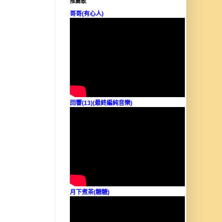
推薦歌
哥哥(有心人)
回響(13)(最終編純音樂)
月下煮茶(糖糖)