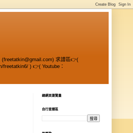
etatkin@gmail.com) 求譜區👉(
/freetatkin6/ ) 👉( Youtube：
總網頁瀏覽量
自行查譜區