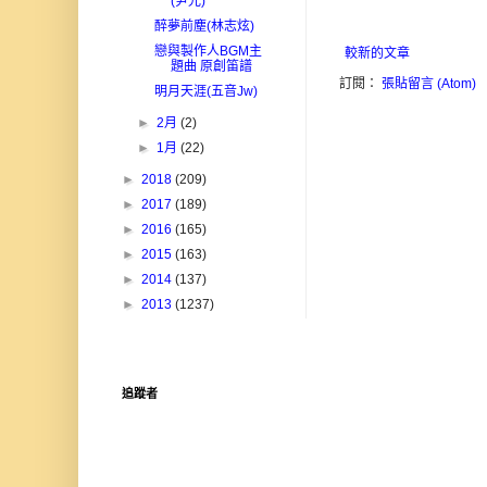
(尹光)
醉夢前塵(林志炫)
戀與製作人BGM主
較新的文章
題曲 原創笛譜
訂閱：
張貼留言 (Atom)
明月天涯(五音Jw)
►
2月
(2)
►
1月
(22)
►
2018
(209)
►
2017
(189)
►
2016
(165)
►
2015
(163)
►
2014
(137)
►
2013
(1237)
追蹤者