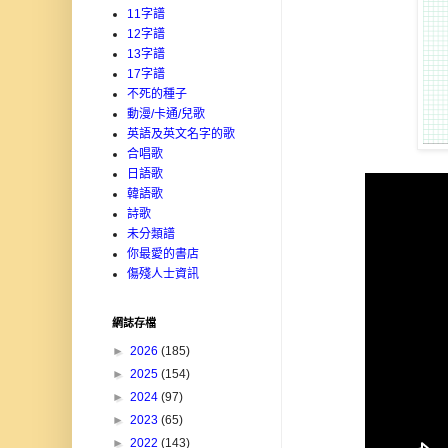
11字譜
12字譜
13字譜
17字譜
不死的種子
動漫/卡通/兒歌
英語及英文名字的歌
合唱歌
日語歌
韓語歌
詩歌
未分類譜
你最愛的書店
傷殘人士資訊
網誌存檔
►
2026
(185)
►
2025
(154)
►
2024
(97)
►
2023
(65)
►
2022
(143)