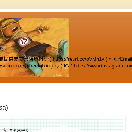
( https://reurl.cc/oVMn1v )。 👉Email (fre
://suno.com/@freetatkin ) 👉( IG：https://www.instagram.com
a)