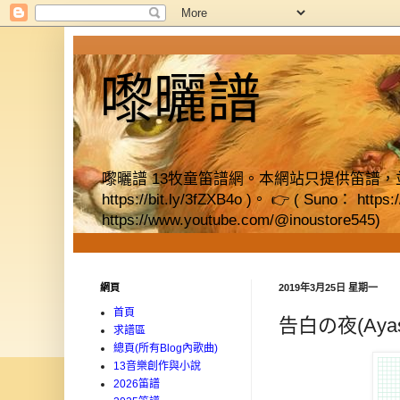
嚟曬譜
嚟曬譜 13牧童笛譜網。本網站只提供笛譜，並提供獨立書店資料
https://bit.ly/3fZXB4o )。 👉 ( Suno： https
https://www.youtube.com/@inoustore545)
網頁
2019年3月25日 星期一
首頁
告白の夜(Ayas
求譜區
總頁(所有Blog內歌曲)
13音樂創作與小說
2026笛譜