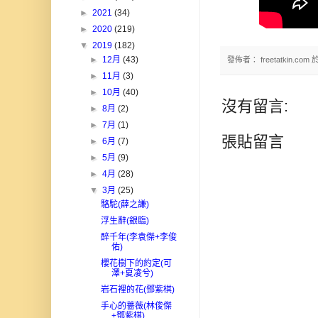
►
2021
(34)
►
2020
(219)
▼
2019
(182)
►
12月
(43)
發佈者：
freetatkin.com
►
11月
(3)
►
10月
(40)
沒有留言:
►
8月
(2)
►
7月
(1)
張貼留言
►
6月
(7)
►
5月
(9)
►
4月
(28)
▼
3月
(25)
駱駝(薛之謙)
浮生辭(銀臨)
醉千年(李袁傑+李俊
佑)
櫻花樹下的約定(可
澤+夏凌兮)
岩石裡的花(鄧紫棋)
手心的薔薇(林俊傑
+鄧紫棋)