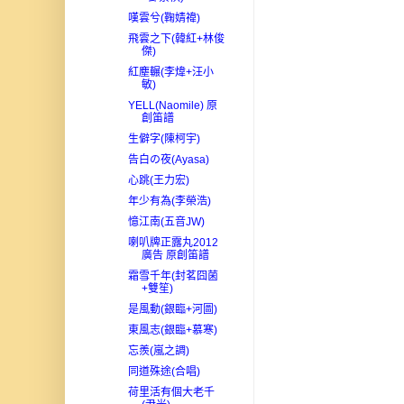
嘆雲兮(鞠婧禕)
飛雲之下(韓紅+林俊
傑)
紅塵輾(李煒+汪小
敏)
YELL(Naomile) 原
創笛譜
生僻字(陳柯宇)
告白の夜(Ayasa)
心跳(王力宏)
年少有為(李榮浩)
憶江南(五音JW)
喇叭牌正露丸2012
廣告 原創笛譜
霜雪千年(封茗囧菌
+雙笙)
是風動(銀臨+河圖)
東風志(銀臨+慕寒)
忘羨(嵐之調)
同道殊途(合唱)
荷里活有個大老千