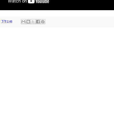
於
下午2:48