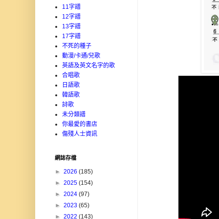
11字譜
12字譜
13字譜
17字譜
不死的種子
動漫/卡通/兒歌
英語及英文名字的歌
合唱歌
日語歌
韓語歌
詩歌
未分類譜
你最愛的書店
傷殘人士資訊
網誌存檔
►
2026
(185)
►
2025
(154)
►
2024
(97)
►
2023
(65)
►
2022
(143)