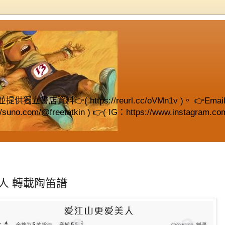
( https://reurl.cc/oVMn1v )。 👉Email (fre
://suno.com/@freetatkin ) 👉( IG：https://www.instagram.com
人 轉載陶笛譜