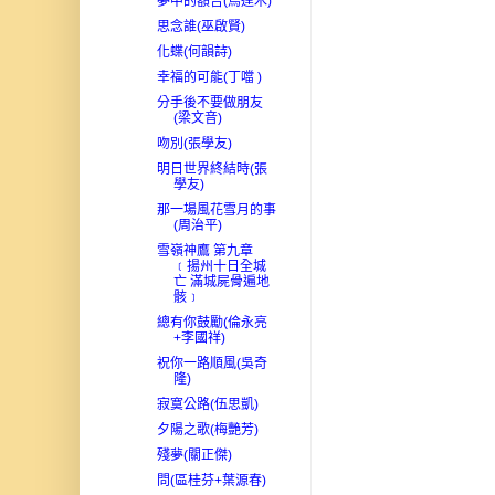
夢中的額吉(烏達木)
思念誰(巫啟賢)
化蝶(何韻詩)
幸福的可能(丁噹 )
分手後不要做朋友
(梁文音)
吻別(張學友)
明日世界終結時(張
學友)
那一場風花雪月的事
(周治平)
雪嶺神鷹 第九章
﹝揚州十日全城
亡 滿城屍骨遍地
骸﹞
總有你鼓勵(倫永亮
+李國祥)
祝你一路順風(吳奇
隆)
寂寞公路(伍思凱)
夕陽之歌(梅艷芳)
殘夢(關正傑)
問(區桂芬+葉源春)