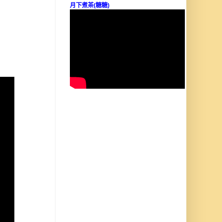
月下煮茶(糖糖)