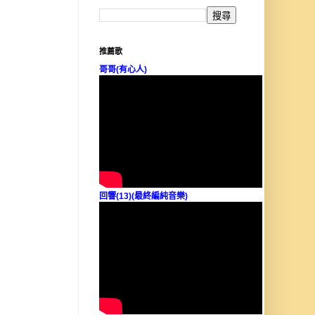
推薦歌
哥哥(有心人)
回響(13)(最終編純音樂)