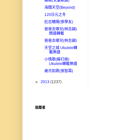
蝴蝶(兒童歌曲)
海闊天空(Beyond)
120日元之冬
壯志驕陽(張學友)
爸爸去哪兒(林志穎)
簡譜轉載
爸爸去哪兒(林志穎)
天空之城 Ukulele轉
載樂譜
小情歌(蘇打綠)
Ukulele轉載樂譜
歲月如歌(張智霖)
►
2013
(1237)
追蹤者