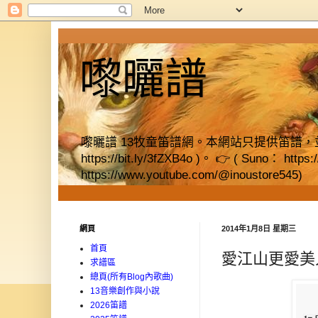
嚟曬譜
嚟曬譜 13牧童笛譜網。本網站只提供笛譜，並提供獨立書店資料
https://bit.ly/3fZXB4o )。 👉 ( Suno： https
https://www.youtube.com/@inoustore545)
網頁
2014年1月8日 星期三
首頁
愛江山更愛美
求譜區
總頁(所有Blog內歌曲)
13音樂創作與小說
2026笛譜