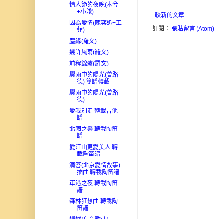
情人節的夜晚(本兮
+小賤)
較新的文章
因為愛情(陳奕迅+王
訂閱：
張貼留言 (Atom)
菲)
塵緣(羅文)
幾許風雨(羅文)
前程錦繡(羅文)
驟雨中的陽光(曾路
德) 簡譜轉載
驟雨中的陽光(曾路
德)
愛我別走 轉載吉他
譜
北國之戀 轉載陶笛
譜
愛江山更愛美人 轉
載陶笛譜
滴答(北京愛情故事)
插曲 轉載陶笛譜
軍港之夜 轉載陶笛
譜
森林狂想曲 轉載陶
笛譜