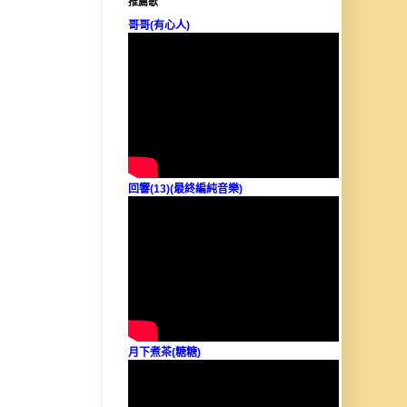
推薦歌
哥哥(有心人)
回響(13)(最終編純音樂)
月下煮茶(糖糖)