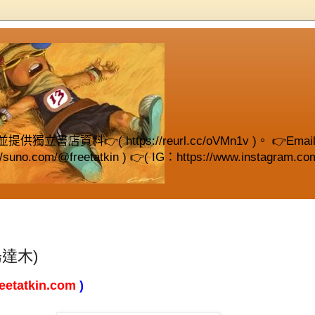
( https://reurl.cc/oVMn1v )。 👉Email (fre
://suno.com/@freetatkin ) 👉( IG：https://www.instagram.com
達木)
reetatkin.com
)