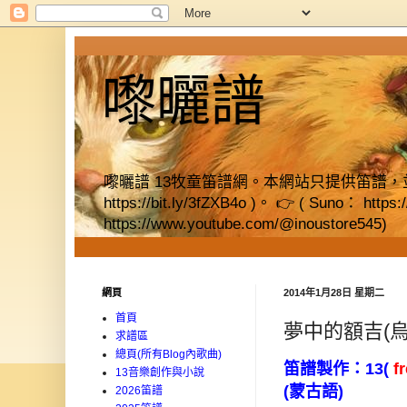
嚟曬譜
嚟曬譜 13牧童笛譜網。本網站只提供笛譜，並提供獨立書店資料
https://bit.ly/3fZXB4o )。 👉 ( Suno： https
https://www.youtube.com/@inoustore545)
網頁
2014年1月28日 星期二
首頁
夢中的額吉(烏
求譜區
總頁(所有Blog內歌曲)
笛譜製作：
13
(
f
13音樂創作與小說
(
蒙古語
)
2026笛譜