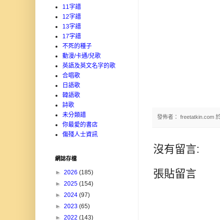
11字譜
12字譜
13字譜
17字譜
不死的種子
動漫/卡通/兒歌
英語及英文名字的歌
合唱歌
日語歌
韓語歌
詩歌
未分類譜
發佈者：
freetatkin.com
你最愛的書店
傷殘人士資訊
沒有留言:
網誌存檔
張貼留言
►
2026
(185)
►
2025
(154)
►
2024
(97)
►
2023
(65)
►
2022
(143)