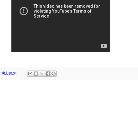
於
晚上10:34