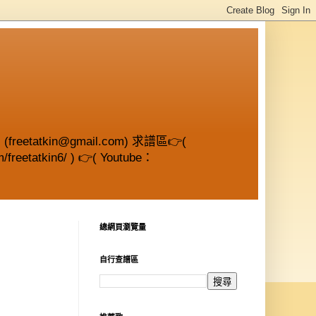
etatkin@gmail.com) 求譜區👉(
/freetatkin6/ ) 👉( Youtube：
總網頁瀏覽量
自行查譜區