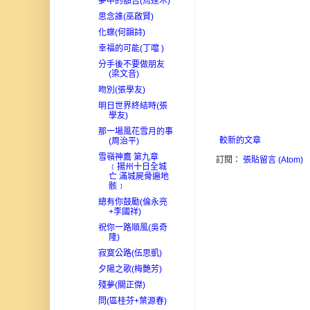
夢中的額吉(烏達木)
思念誰(巫啟賢)
化蝶(何韻詩)
幸福的可能(丁噹 )
分手後不要做朋友
(梁文音)
吻別(張學友)
明日世界終結時(張
學友)
那一場風花雪月的事
較新的文章
(周治平)
雪嶺神鷹 第九章
訂閱：
張貼留言 (Atom)
﹝揚州十日全城
亡 滿城屍骨遍地
骸﹞
總有你鼓勵(倫永亮
+李國祥)
祝你一路順風(吳奇
隆)
寂寞公路(伍思凱)
夕陽之歌(梅艷芳)
殘夢(關正傑)
問(區桂芬+葉源春)