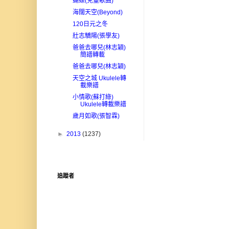
蝴蝶(兒童歌曲)
海闊天空(Beyond)
120日元之冬
壯志驕陽(張學友)
爸爸去哪兒(林志穎)
簡譜轉載
爸爸去哪兒(林志穎)
天空之城 Ukulele轉
載樂譜
小情歌(蘇打綠)
Ukulele轉載樂譜
歲月如歌(張智霖)
►
2013
(1237)
追蹤者