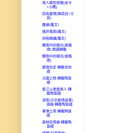
情人節的夜晚(本兮
+小賤)
因為愛情(陳奕迅+王
菲)
塵緣(羅文)
幾許風雨(羅文)
前程錦繡(羅文)
驟雨中的陽光(曾路
德) 簡譜轉載
驟雨中的陽光(曾路
德)
愛我別走 轉載吉他
譜
北國之戀 轉載陶笛
譜
愛江山更愛美人 轉
載陶笛譜
滴答(北京愛情故事)
插曲 轉載陶笛譜
軍港之夜 轉載陶笛
譜
森林狂想曲 轉載陶
笛譜