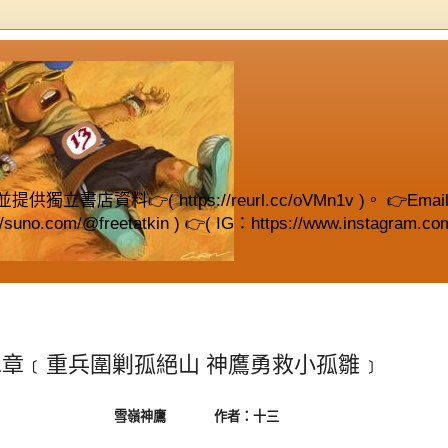
( https://reurl.cc/oVMn1v )。 👉Email (fre
://suno.com/@freetatkin ) 👉( IG：https://www.instagram.com
二章﹝重兵圍剿孤絕山 神鷹勇救小孤雛﹞
雪嶺神鷹
作者：十三