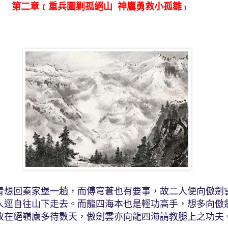
第二章﹝重兵圍剿孤絕山 神鷹勇救小孤雛
﹞
青想回秦家堡一趟，而傅穹蒼也有要事，故二人便向傲劍
人逕自往山下走去。而龍四海本也是輕功高手，想多向傲
故在絕嶺廬多待數天，傲劍雲亦向龍四海請教腿上之功夫