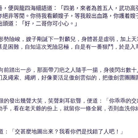
善，便與龍四海細語道：「四弟，來者為首五人，武功高
亦絕非等閒。你待我看顧嫂子，等我殺出血路，你護着嫂
點頭道：「好，二哥你可小心。」
險峻，嫂子剛誕下一對麟兒，身體甚是虛弱，加上天
甚是困難，自知這次兇險惡極，自是有一番狠鬥，於是入
踏出一步，那面帶刀疤之人隨手一揚，身後閃出數十
刃及繩索、繩網，好像要活足傲劍雲似的，把傲劍雲團團
發出幾聲大笑，笑聲刺耳欲聾，便道：「你乖乖的交
動手，看在老天爺的份上，就留你一條全屍，否則血洗你
「交甚麼地圖出來？我看你們是找錯了人吧！」