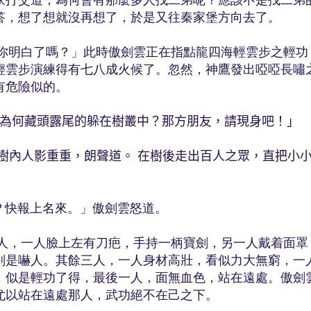
家打交道，為何會有那麼多人找二弟呢？應該不是找二弟
答，想了想就沒再想了，於是又往秦家堡方向去了。
白了嗎？」此時傲劍雲正在指點龍四海輕雲步之輕功
輕雲步演練得有七八成火候了。忽然，神鷹發出啞啞長嘯
有危險似的。
為何藏頭露尾的躲在樹叢中？那方朋友，請現身吧！」
樹內人影重重，朗聲道。 在樹後走出百人之眾，直把小
快報上名來。」傲劍雲怒道。
一人臉上左有刀疤，手持一柄寶劍，另一人戴着面罩
剎是嚇人。其餘三人，一人身材高壯，看似力大無窮，一
，似是輕功了得，最後一人，面無血色，站在遠處。傲劍
尤以站在遠處那人，武功絕不在己之下。