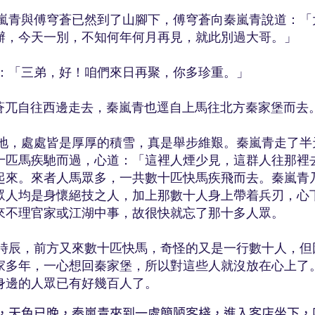
與傅穹蒼已然到了山腳下，傅穹蒼向秦嵐青說道：「
辦，今天一別，不知何年何月再見，就此別過大哥。」
「三弟，好！咱們來日再聚，你多珍重。」
自往西邊走去，秦嵐青也逕自上馬往北方秦家堡而去
處處皆是厚厚的積雪，真是舉步維艱。秦嵐青走了半
十匹馬疾馳而過，心道：「這裡人煙少見，這群人往那裡
起來。來者人馬眾多，一共數十匹快馬疾飛而去。秦嵐青
眾人均是身懷絕技之人，加上那數十人身上帶着兵刃，心
來不理官家或江湖中事，故很快就忘了那十多人眾。
，前方又來數十匹快馬，奇怪的又是一行數十人，但
家多年，一心想回秦家堡，所以對這些人就沒放在心上了
身邊的人眾已有好幾百人了。
，天色已晚，秦嵐青來到一處簡陋客棧，進入客店坐下，