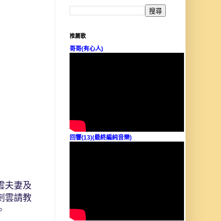
推薦歌
哥哥(有心人)
回響(13)(最終編純音樂)
雲夫妻及
劍雲請教
。