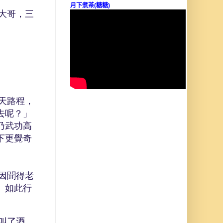
月下煮茶(糖糖)
大哥，三
。
天路程，
去呢？」
乃武功高
下更覺奇
因聞得老
。如此行
叫了酒