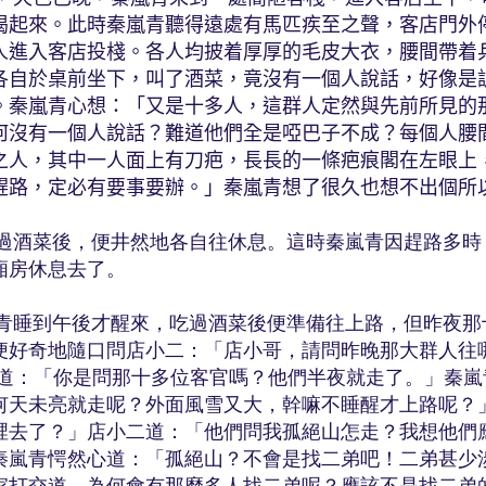
喝起來。此時秦嵐青聽得遠處有馬匹疾至之聲，客店門外
人進入客店投棧。各人均披着厚厚的毛皮大衣，腰間帶着
各自於桌前坐下，叫了酒菜，竟沒有一個人說話，好像是
。秦嵐青心想：「又是十多人，這群人定然與先前所見的
何沒有一個人說話？難道他們全是啞巴子不成？每個人腰
之人，其中一人面上有刀疤，長長的一條疤痕閣在左眼上
趕路，定必有要事要辦。」秦嵐青想了很久也想不出個所
菜後，便井然地各自往休息。這時秦嵐青因趕路多時
廂房休息去了。
到午後才醒來，吃過酒菜後便準備往上路，但昨夜那
便好奇地隨口問店小二：「店小哥，請問昨晚那大群人往
回道：「你是問那十多位客官嗎？他們半夜就走了。」秦嵐
何天未亮就走呢？外面風雪又大，幹嘛不睡醒才上路呢？
裡去了？」店小二道：「他們問我孤絕山怎走？我想他們
秦嵐青愕然心道：「孤絕山？不會是找二弟吧！二弟甚少