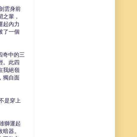
劍雲身前
閒之輩，
運起內力
破了一個
四奇中的三
輕。此四
在我絕嶺
，獨自面
不是穿上
雄獅運起
枚暗器。