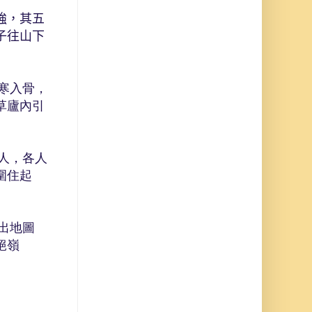
強，其五
子往山下
寒入骨，
草廬內引
人，各人
圍住起
出地圖
絕嶺