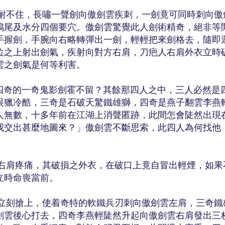
住，長嘯一聲劍向傲劍雲疾刺，一劍竟可同時刺向傲
鳩尾及水分四個要穴。傲劍雲驚覺此人劍術精奇，絕非等
手握劍，手腕向右略轉彈出一劍，輕輕把來劍格去，隨即
位之上射出劍氣，疾射向對方右肩，刀疤人右肩外衣立時
雲之劍氣是何等利害。
的一奇鬼影劍霍不留？其餘那四人之中，三人必然是
眼獵冷酷，三奇是石破天驚鐵雄獅，四奇是燕子翻雲李燕
人無數，十多年前在江湖上消聲匿跡，此間怎會陡然出現
我交出甚麼地圖來？」傲劍雲不斷思索，此四人為何找他
疼痛，其破損之外衣，在破口上竟自冒出輕煙，如果
立時命喪當前。
搶上，使着奇特的軟鐵兵刃刺向傲劍雲左肩，三奇鐵
劍雲後心打去，四奇李燕輕陡然升起向傲劍雲右肩發出三