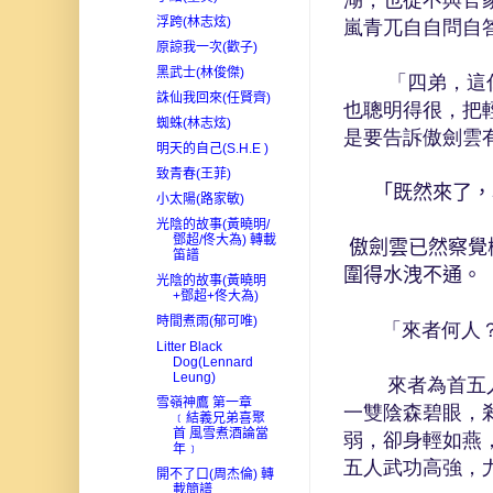
湖，也從不與官
浮跨(林志炫)
嵐青兀自自問自
原諒我一次(歡子)
黑武士(林俊傑)
「四弟，這你明
誅仙我回來(任賢齊)
也聰明得很，把
蜘蛛(林志炫)
是要告訴傲劍雲
明天的自己(S.H.E )
致青春(王菲)
「既然來了，
小太陽(路家敏)
光陰的故事(黃曉明/
鄧超/佟大為) 轉載
傲劍雲已然察覺
笛譜
圍得水洩不通。
光陰的故事(黃曉明
+鄧超+佟大為)
時間煮雨(郁可唯)
「來者何人？
Litter Black
Dog(Lennard
Leung)
來者為首五人，
雪嶺神鷹 第一章
一雙陰森碧眼，
﹝結義兄弟喜聚
首 風雪煮酒論當
弱，卻身輕如燕
年﹞
五人武功高強，
開不了口(周杰倫) 轉
載簡譜