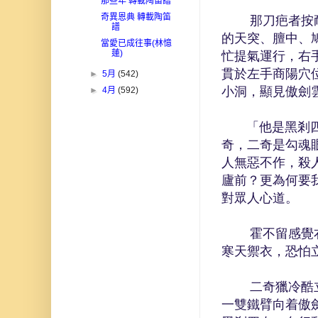
那些年 轉載陶笛譜
奇異恩典 轉載陶笛
那刀疤者按耐不
譜
的天突、膻中、
當愛已成往事(林憶
蓮)
忙提氣運行，右
貫於左手商陽穴
►
5月
(542)
小洞，顯見傲劍
►
4月
(592)
「他是黑剎四奇
奇，二奇是勾魂
人無惡不作，殺
廬前？更為何要
對眾人心道。
霍不留感覺右肩
寒天禦衣，恐怕
二奇獵冷酷立刻
一雙鐵臂向着傲