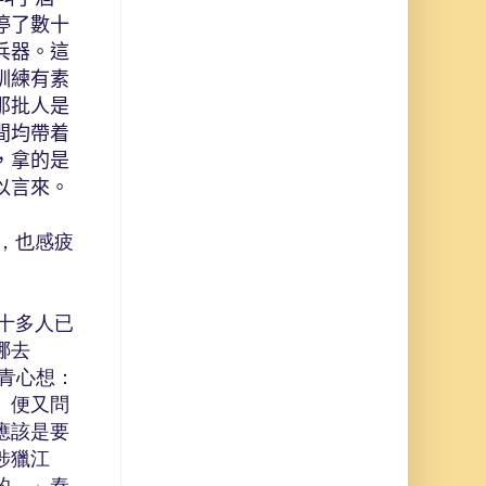
停了數十
兵器。這
訓練有素
那批人是
間均帶着
，拿的是
以言來。
，也感疲
十多人已
哪去
青心想：
」便又問
應該是要
涉獵江