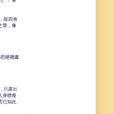
的。」秦
，龍四海
之聲，像
小的絕嶺廬
，只露出
人身體瘦
雲已知此