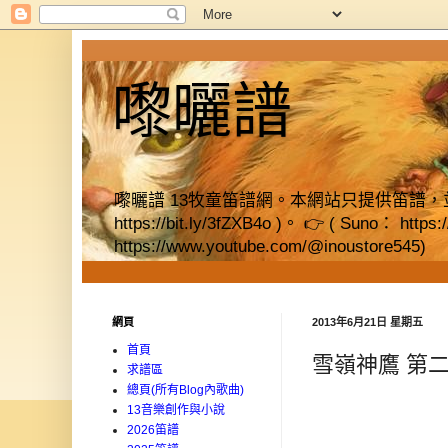
嚟曬譜
嚟曬譜 13牧童笛譜網。本網站只提供笛譜，並提供獨立書店資料
https://bit.ly/3fZXB4o )。 👉 ( Suno： https
https://www.youtube.com/@inoustore545)
網頁
2013年6月21日 星期五
首頁
雪嶺神鷹 第
求譜區
總頁(所有Blog內歌曲)
13音樂創作與小說
2026笛譜