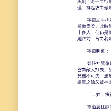
黑剎四奇一向行
慢，群起攻向傲
寧燕左手抱着傲
着傲雪柔。此時
十多人，但仍是
她跟前，背向着
寧燕叫道：「
碧眼神鷹像是聽
雪向敵人打去。
見機不可失，施
還擊之餘又被神
「二嫂，快往山
寧燕急往缺口奔