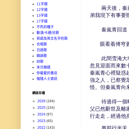
11字譜
兩天後，秦嵐青
12字譜
弟我現下有事要
13字譜
17字譜
不死的種子
秦嵐青回道：
動漫/卡通/兒歌
英語及英文名字的歌
眼看着傅穹蒼兀
合唱歌
日語歌
韓語歌
此間雪淹大地，
詩歌
忽見迎面而來數
未分類譜
秦嵐青心裡疑惑
你最愛的書店
傷殘人士資訊
強之人，已察覺
怪。但秦嵐青向
網誌存檔
待過得一個時辰
►
2026
(184)
►
2025
(154)
父已然辭世及離
►
2024
(97)
行走走，經過他
►
2023
(65)
再前行半天
►
2022
(143)