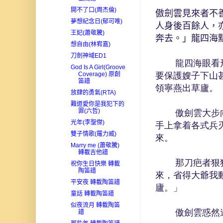
開不了口(周杰倫)
傲劍雲見來者不
夢想紀念日(郁可唯)
人身後百餘人，
王妃(蕭敬騰)
奔去。」龍四海
想自由(林宥嘉)
刀劍神域ED1
龍四海眼看形勢
God Is A Girl(Groove
要保護嫂子下山
Coverage) 原創
笛譜
領寧燕出草廬。
放肆的勇氣(RTA)
難道愛你是我犯下的
罪(六哲)
傲劍雲大步向前
光年(李聖傑)
手上拿着各式兵
雙子情歌(羅力威)
來。
Marry me (蕭敬騰)
轉載吉他譜
那刀疤者狠狠的
祝你生日快樂 轉載
陶笛譜
來，省得大爺我
平安夜 轉載陶笛譜
廬。」
童話 轉載陶笛譜
似夜流月 轉載陶笛
傲劍雲惑然道：
譜