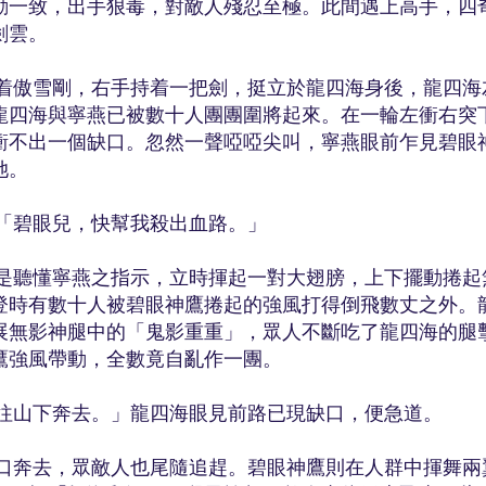
動一致，出手狠毒，對敵人殘忍至極。此間遇上高手，四
劍雲。
雪剛，右手持着一把劍，挺立於龍四海身後，龍四海
龍四海與寧燕已被數十人團團圍將起來。在一輪左衝右突
衝不出一個缺口。忽然一聲啞啞尖叫，寧燕眼前乍見碧眼
她。
碧眼兒，快幫我殺出血路。」
懂寧燕之指示，立時揮起一對大翅膀，上下擺動捲起
登時有數十人被碧眼神鷹捲起的強風打得倒飛數丈之外。
展無影神腿中的「鬼影重重」，眾人不斷吃了龍四海的腿
鷹強風帶動，全數竟自亂作一團。
下奔去。」龍四海眼見前路已現缺口，便急道。
去，眾敵人也尾隨追趕。碧眼神鷹則在人群中揮舞兩