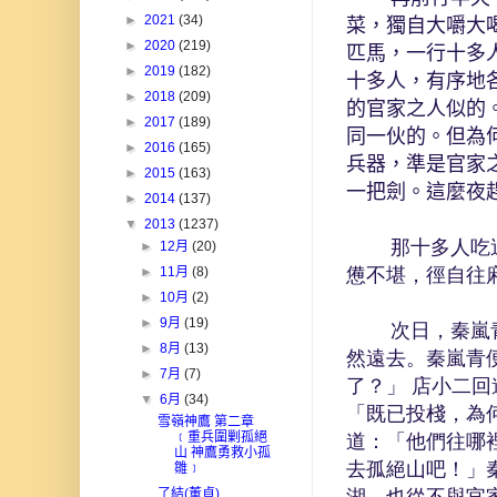
►
2021
(34)
菜，獨自大嚼大
►
2020
(219)
匹馬，一行十多
►
2019
(182)
十多人，有序地
►
2018
(209)
的官家之人似的
►
2017
(189)
同一伙的。但為
►
2016
(165)
兵器，準是官家
►
2015
(163)
一把劍。這麼夜
►
2014
(137)
▼
2013
(1237)
那十多人吃過酒
►
12月
(20)
憊不堪，徑自往
►
11月
(8)
►
10月
(2)
►
9月
(19)
次日，秦嵐青睡
►
8月
(13)
然遠去。秦嵐青
►
7月
(7)
了？」 店小二
▼
6月
(34)
「既已投棧，為
雪嶺神鷹 第二章
﹝重兵圍剿孤絕
道：「他們往哪
山 神鷹勇救小孤
去孤絕山吧！」
雛﹞
了結(董貞)