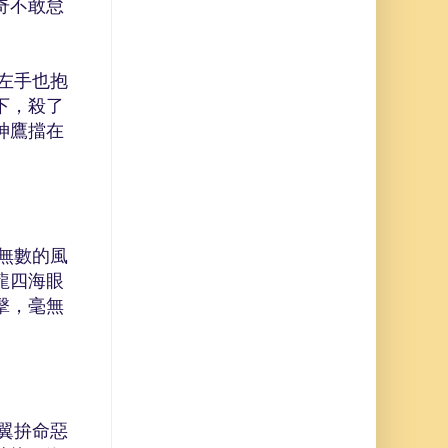
奇不敢怠
左手也抱
下，殺了
神鷹擋在
無數的風
龍四海眼
擊，毫無
翼拚命惡