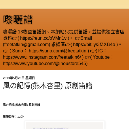
嚟曬譜
嚟曬譜 13牧童笛譜網。本網站只提供笛譜，並提供獨立書店
資料👉( https://reurl.cc/oVMn1v )。 👉Email
(freetatkin@gmail.com) 求譜區👉( https://bit.ly/3fZXB4o )。
👉 ( Suno： https://suno.com/@freetatkin ) 👉( IG：
https://www.instagram.com/freetatkin6/ ) 👉( Youtube：
https://www.youtube.com/@inoustore545)
2013年5月26日 星期日
風の記憶(熊木杏里) 原創笛譜
風の記憶
(
熊木杏里
)
原創笛譜
笛譜製作：
13
少