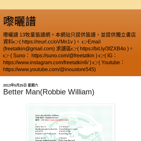
嚟曬譜
嚟曬譜 13牧童笛譜網。本網站只提供笛譜，並提供獨立書店
資料👉( https://reurl.cc/oVMn1v )。 👉Email
(freetatkin@gmail.com) 求譜區👉( https://bit.ly/3fZXB4o )。
👉 ( Suno： https://suno.com/@freetatkin ) 👉( IG：
https://www.instagram.com/freetatkin6/ ) 👉( Youtube：
https://www.youtube.com/@inoustore545)
2013年5月25日 星期六
Better Man(Robbie William)