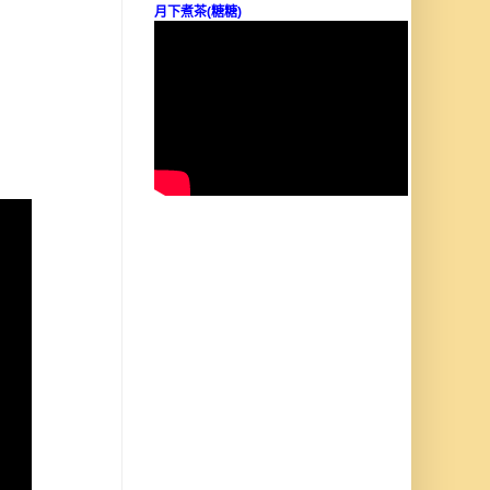
月下煮茶(糖糖)