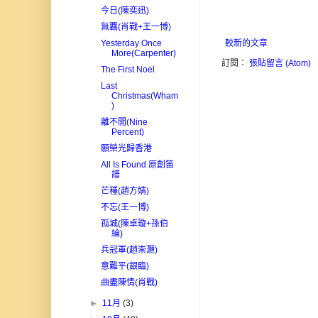
今日(陳奕迅)
無覊(肖戰+王一博)
Yesterday Once
較新的文章
More(Carpenter)
訂閱：
張貼留言 (Atom)
The First Noel
Last
Christmas(Wham
)
離不開(Nine
Percent)
願榮光歸香港
All Is Found 原創笛
譜
芒種(趙方婧)
不忘(王一博)
孤城(陳卓璇+孫伯
綸)
兵冠軍(趙崇灝)
意難平(銀臨)
曲盡陳情(肖戰)
►
11月
(3)