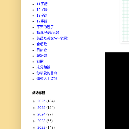
11字譜
12字譜
13字譜
17字譜
不死的種子
動漫/卡通/兒歌
英語及英文名字的歌
合唱歌
日語歌
韓語歌
詩歌
未分類譜
你最愛的書店
傷殘人士資訊
網誌存檔
►
2026
(184)
►
2025
(154)
►
2024
(97)
►
2023
(65)
►
2022
(143)