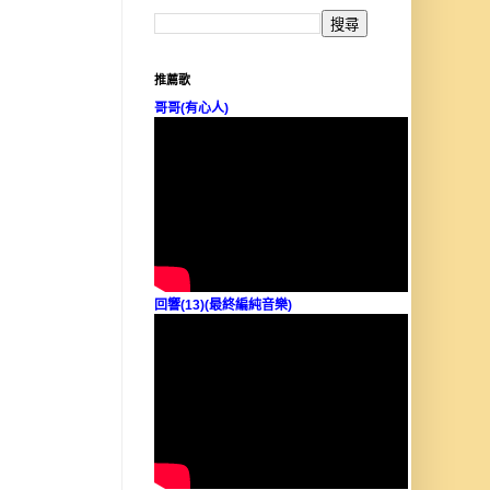
推薦歌
哥哥(有心人)
回響(13)(最終編純音樂)