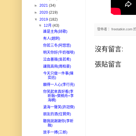
►
2021
(34)
►
2020
(219)
▼
2019
(182)
▼
12月
(43)
發佈者：
freetatkin.com
誰是主角(詩歌)
有人(趙鈳)
你若三冬(阿悠悠)
沒有留言:
明天你好(牛奶咖啡)
泣血薔薇(吳若希)
張貼留言
讓我高飛(周柏豪)
今天只做一件事(陳
奕迅)
願得一人心(李行亮)
你笑起來真好看(李
昕融+樊桐舟+李
海稠)
滄海一聲笑(許冠傑)
朋友的酒(任賢齊)
聽我說謝謝你(李昕
融)
放手一搏(三郎)