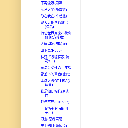
不再流浪(周深)
無名之輩(陳雪燃)
你在我在(許廷鏗)
習大大佢堅似維尼
(佚名)
假使世界原來不像你
預期(方皓玟)
太難開始(胡鴻均)
山下見(Hugo)
林鄭摧毀呢個家(漏
奶x11)
魔法少女達の百年祭
雪落下的聲音(陸虎)
鬼滅之刃OP LiSA(紅
蓮華)
我是如此相信(周杰
倫)
我們不碎(ERROR)
一首情歌的時間(印
子月)
幻晝(原創笛譜)
左手指月(薩頂頂)