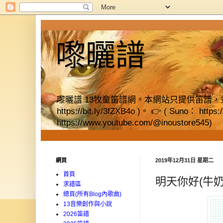
嚟曬譜
嚟曬譜 13牧童笛譜網。本網站只提供笛譜，並提供獨立書店資料
https://bit.ly/3fZXB4o )。 👉 ( Suno： https
https://www.youtube.com/@inoustore545)
網頁
2019年12月31日 星期二
首頁
明天你好(牛奶
求譜區
總頁(所有Blog內歌曲)
13音樂創作與小說
2026笛譜