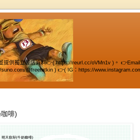
( https://reurl.cc/oVMn1v )。 👉Email (fre
://suno.com/@freetatkin ) 👉( IG：https://www.instagram.com
咖啡)