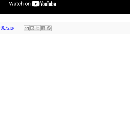
於
晚上7:56