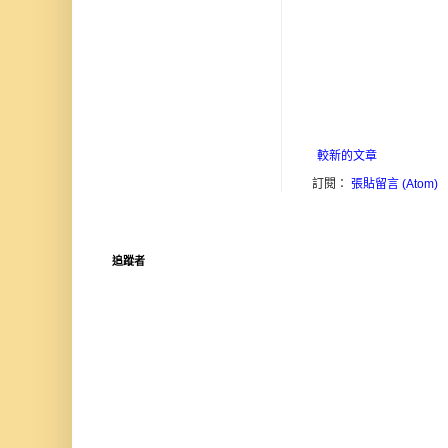
較新的文章
訂閱：
張貼留言 (Atom)
追蹤者