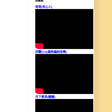
推薦歌
哥哥(有心人)
回響(13)(最終編純音樂)
月下煮茶(糖糖)