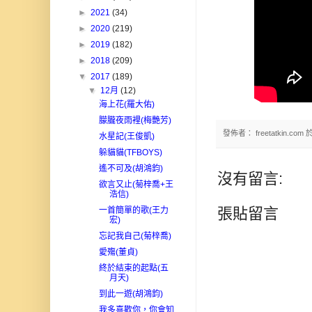
►
2021
(34)
►
2020
(219)
►
2019
(182)
►
2018
(209)
▼
2017
(189)
▼
12月
(12)
海上花(羅大佑)
朦朧夜雨裡(梅艷芳)
發佈者：
freetatkin.com
水星記(王俊凱)
躲貓貓(TFBOYS)
遙不可及(胡鴻鈞)
沒有留言:
欲言又止(菊梓喬+王
浩信)
張貼留言
一首簡單的歌(王力
宏)
忘記我自己(菊梓喬)
愛殤(董貞)
終於結束的起點(五
月天)
到此一遊(胡鴻鈞)
我多喜歡你，你會知