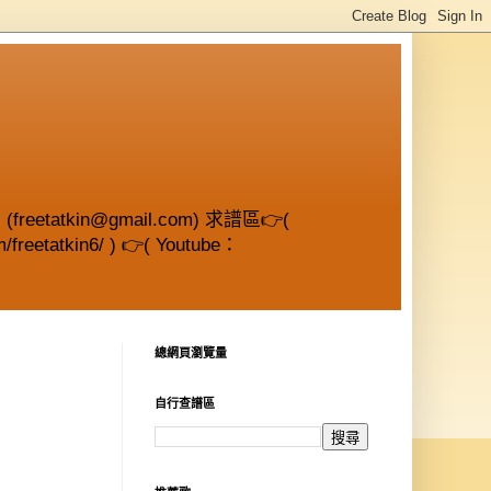
etatkin@gmail.com) 求譜區👉(
/freetatkin6/ ) 👉( Youtube：
總網頁瀏覽量
自行查譜區