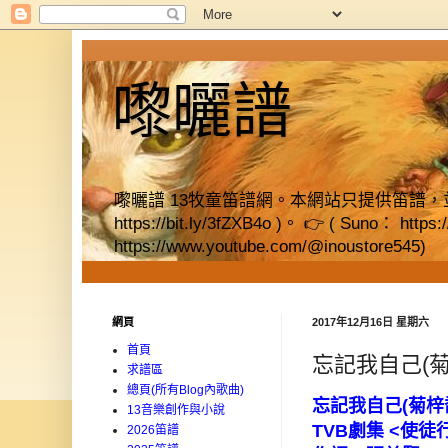
嚟曬譜
嚟曬譜 13牧童笛譜網。本網站只提供笛譜，並提供獨立書店資料
https://bit.ly/3fZXB4o )。 👉 ( Suno： https
https://www.youtube.com/@inoustore545)
網頁
2017年12月16日 星期六
首頁
忘記我自己(菊
求譜區
總頁(所有Blog內歌曲)
忘記我自己
(
菊梓
13音樂創作與小說
TVB
劇集
<
使徒
2026笛譜