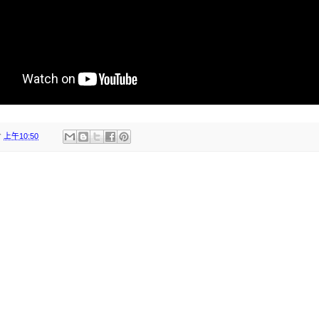
於
上午10:50