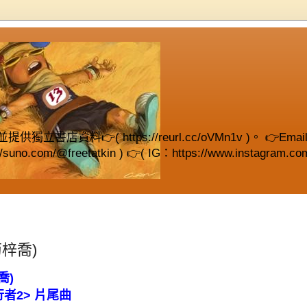
( https://reurl.cc/oVMn1v )。 👉Email (fre
://suno.com/@freetatkin ) 👉( IG：https://www.instagram.com
梓喬)
喬
)
行者
2>
片尾曲