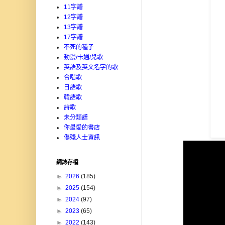
11字譜
12字譜
13字譜
17字譜
不死的種子
動漫/卡通/兒歌
英語及英文名字的歌
合唱歌
日語歌
韓語歌
詩歌
未分類譜
你最愛的書店
傷殘人士資訊
網誌存檔
►
2026
(185)
►
2025
(154)
►
2024
(97)
►
2023
(65)
►
2022
(143)