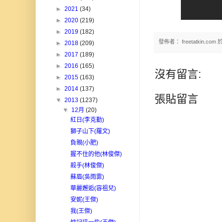
►
2021
(34)
►
2020
(219)
►
2019
(182)
發佈者：
freetatkin.com
►
2018
(209)
►
2017
(189)
►
2016
(165)
沒有留言:
►
2015
(163)
►
2014
(137)
張貼留言
▼
2013
(1237)
▼
12月
(20)
紅日(李克勤)
獅子山下(羅文)
負親(小肥)
握不住的他(林俊傑)
殺手(林俊傑)
蘇眉(吳雨霏)
華麗邂逅(容祖兒)
安妮(王傑)
我(王傑)