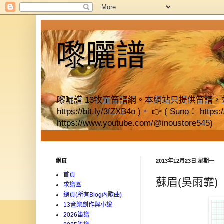
嚟曬譜
嚟曬譜 13牧童笛譜網。本網站只提供笛譜，並提供獨立書店資料
https://bit.ly/3fZXB4o )。 👉 ( Suno： https
https://www.youtube.com/@inoustore545)
網頁
2013年12月23日 星期一
首頁
蘇眉(吳雨霏)
求譜區
總頁(所有Blog內歌曲)
13音樂創作與小說
2026笛譜