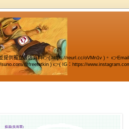
( https://reurl.cc/oVMn1v )。 👉Email (fre
://suno.com/@freetatkin ) 👉( IG：https://www.instagram.com