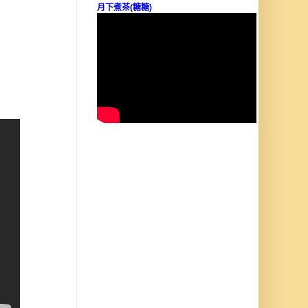
月下煮茶(糖糖)