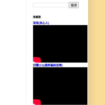
推薦歌
哥哥(有心人)
回響(13)(最終編純音樂)