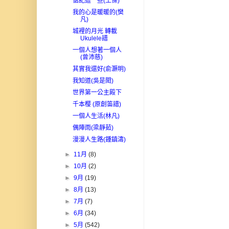
惦記這一些(王傑)
我的心是暖暖的(樊
凡)
城裡的月光 轉載
Ukulele譜
一個人想著一個人
(曾沛慈)
其實我還好(俞灝明)
我知道(吳是閎)
世界第一公主殿下
千本樱 (原創笛譜)
一個人生活(林凡)
偶陣雨(梁靜茹)
漫漫人生路(鍾鎮濤)
►
11月
(8)
►
10月
(2)
►
9月
(19)
►
8月
(13)
►
7月
(7)
►
6月
(34)
►
5月
(542)