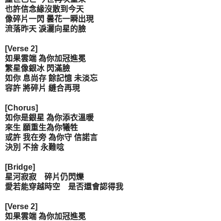
也許信念緣沒散到今天
像碎片一閃 曇花一瞬出現
流落昨天 淚灑向星的臉
[Verse 2]
如果雲端 為你加冠進冕
繁星像銀冰 閃滿臉
如你 息尚存 餘記憶 未淡忘
容許 將碎片 縫合再現
[Chorus]
如你是銀星 為你添衣溫暖
來生 願重生為你犧牲
或許 我在旁 為你守 信諾言
決別 不捨 永難唸
[Bridge]
星河寂寂 碎片仍閃爍
愛若能穿越時空 是否還會認得我
[Verse 2]
如果雲端 為你加冠進冕