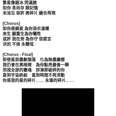
繁星像銀冰 閃滿臉
如你 息尚存 餘記憶
未淡忘 容許 將碎片 縫合再現
[Chorus]
如你是銀星 為你添衣溫暖
來生 願重生為你犧牲
或許 我在旁 為你守 信諾言
決別 不捨 永難唸
[Chorus - Final]
即使星辰盡數隕落 化為無盡塵煙
我仍會在黑暗裡 為你點亮最後一瞬
用我全部的靈魂 拼湊那破碎的你
直到宇宙終結 直到時間不再流動
你是我的星的碎片…… 永遠的碎片……