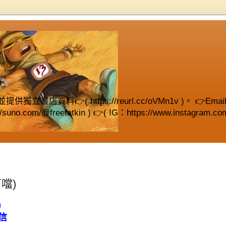
( https://reurl.cc/oVMn1v )。 👉Email (fre
://suno.com/@freetatkin ) 👉( IG：https://www.instagram.com
噹)
)
信