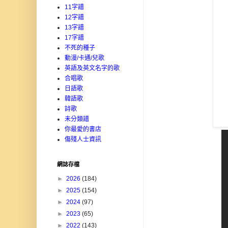
11字譜
12字譜
13字譜
17字譜
不死的種子
動漫/卡通/兒歌
英語及英文名字的歌
合唱歌
日語歌
韓語歌
詩歌
未分類譜
你最愛的書店
傷殘人士資訊
網誌存檔
►
2026
(184)
►
2025
(154)
►
2024
(97)
►
2023
(65)
►
2022
(143)