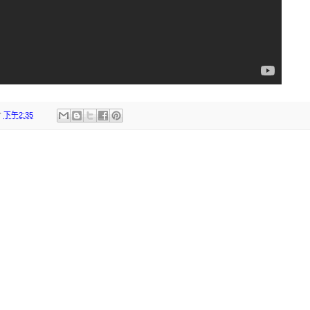
於
下午2:35