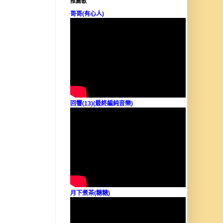
推薦歌
哥哥(有心人)
回響(13)(最終編純音樂)
月下煮茶(糖糖)