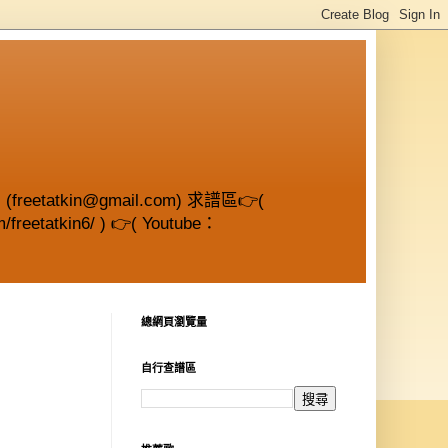
etatkin@gmail.com) 求譜區👉(
/freetatkin6/ ) 👉( Youtube：
總網頁瀏覽量
自行查譜區