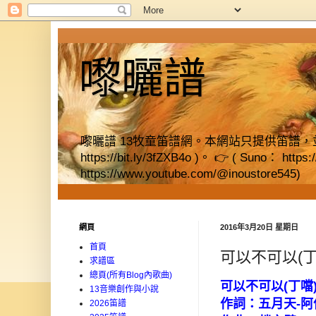
嚟曬譜
嚟曬譜 13牧童笛譜網。本網站只提供笛譜，並提供獨立書店資料
https://bit.ly/3fZXB4o )。 👉 ( Suno： https
https://www.youtube.com/@inoustore545)
網頁
2016年3月20日 星期日
首頁
可以不可以(丁
求譜區
總頁(所有Blog內歌曲)
可以不可以
(
丁噹
13音樂創作與小說
作詞：五月天
-
阿
2026笛譜